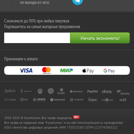
не выходя из чата:
Сэкономьте до 90% при любых покупках
Подпишитесь на самые выгодные предложения
Принимаем к оплате:
2010-2026 © КупиКупон. Все права защищены.
Все права на товарный знак "КупиКупон" и на сайт www.kupikupon.ru принадлежат
OOO «Агентство цифровых решений» ИНН 7705523387, ОГРН 1127747063212