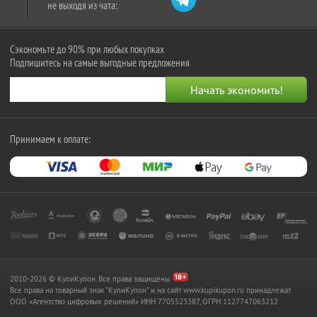
не выходя из чата:
Сэкономьте до 90% при любых покупках
Подпишитесь на самые выгодные предложения
Принимаем к оплате:
2010-2026 © КупиКупон. Все права защищены.
Все права на товарный знак "КупиКупон" и на сайт www.kupikupon.ru принадлежат
OOO «Агентство цифровых решений» ИНН 7705523387, ОГРН 1127747063212