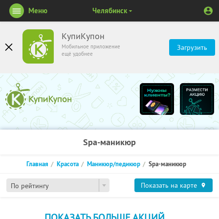
Меню
Челябинск
КупиКупон
Мобильное приложение
Загрузить
ещё удобнее
Spa-маникюр
Главная
Красота
Маникюр/педикюр
Spa-маникюр
Показать на карте
По рейтингу
ПОКАЗАТЬ БОЛЬШЕ АКЦИЙ