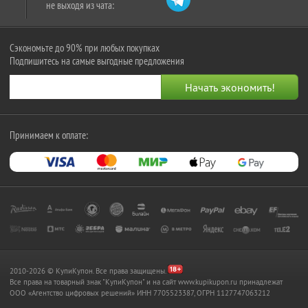
не выходя из чата:
Сэкономьте до 90% при любых покупках
Подпишитесь на самые выгодные предложения
Принимаем к оплате:
2010-2026 © КупиКупон. Все права защищены.
Все права на товарный знак "КупиКупон" и на сайт www.kupikupon.ru принадлежат
OOO «Агентство цифровых решений» ИНН 7705523387, ОГРН 1127747063212