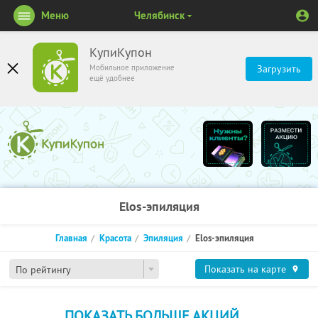
Меню
Челябинск
КупиКупон
Мобильное приложение
Загрузить
ещё удобнее
Elos-эпиляция
Главная
Красота
Эпиляция
Elos-эпиляция
Показать на карте
По рейтингу
ПОКАЗАТЬ БОЛЬШЕ АКЦИЙ