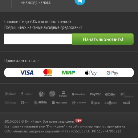
не выходя из чата:
Сэкономьте до 90% при любых покупках
Подпишитесь на самые выгодные предложения
Принимаем к оплате:
2010-2026 © КупиКупон. Все права защищены.
Все права на товарный знак "КупиКупон" и на сайт www.kupikupon.ru принадлежат
OOO «Агентство цифровых решений» ИНН 7705523387, ОГРН 1127747063212