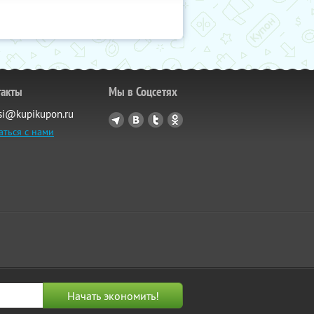
такты
Мы в Соцсетях
si@kupikupon.ru
аться с нами