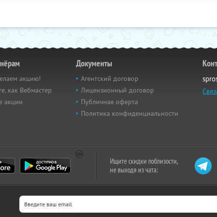
тнёрам
Документы
Кон
елаем акцию!
Агентский договор
spro
е, как Вебмастер
Лицензионный договор
Связ
е акции
Публичная оферта
Политика конфиденциальности
Ищите скидки поблизости,
не выходя из чата: