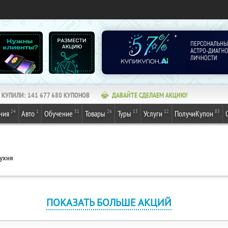
КУПИЛИ:
141 677 680
КУПОНОВ
ДАВАЙТЕ СДЕЛАЕМ АКЦИЮ!
24
1
31
26
13
12
83
ния
Авто
Обучение
Товары
Туры
Услуги
ПолучиКупон
кухня
ПОКАЗАТЬ БОЛЬШЕ АКЦИЙ