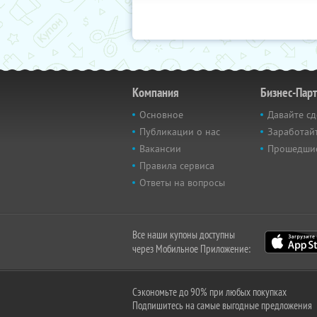
Компания
Бизнес-Пар
Основное
Давайте сд
Публикации о нас
Заработайт
Вакансии
Прошедши
Правила сервиса
Ответы на вопросы
Все наши купоны доступны
через Мобильное Приложение:
Сэкономьте до 90% при любых покупках
Подпишитесь на самые выгодные предложения