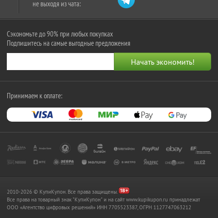
не выходя из чата:
Сэкономьте до 90% при любых покупках
Подпишитесь на самые выгодные предложения
Принимаем к оплате:
2010-2026 © КупиКупон. Все права защищены.
Все права на товарный знак "КупиКупон" и на сайт www.kupikupon.ru принадлежат
OOO «Агентство цифровых решений» ИНН 7705523387, ОГРН 1127747063212