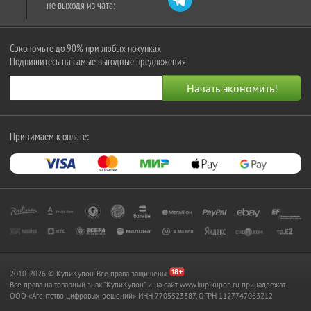
не выходя из чата:
Сэкономьте до 90% при любых покупках
Подпишитесь на самые выгодные предложения
Принимаем к оплате:
2010-2026 © КупиКупон. Все права защищены.
Все права на товарный знак "КупиКупон" и на сайт www.kupikupon.ru принадлежат
OOO «Агентство цифровых решений» ИНН 7705523387, ОГРН 1127747063212