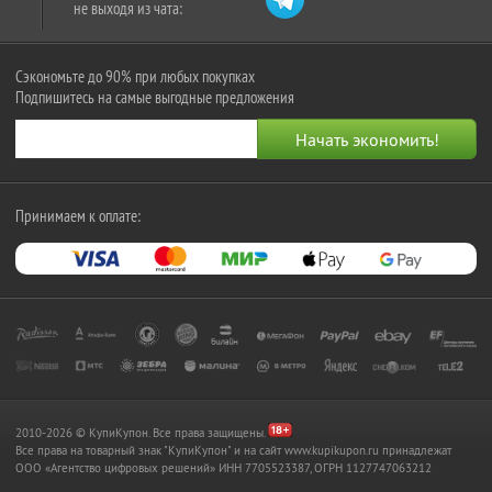
не выходя из чата:
Сэкономьте до 90% при любых покупках
Подпишитесь на самые выгодные предложения
Принимаем к оплате:
2010-2026 © КупиКупон. Все права защищены.
Все права на товарный знак "КупиКупон" и на сайт www.kupikupon.ru принадлежат
OOO «Агентство цифровых решений» ИНН 7705523387, ОГРН 1127747063212