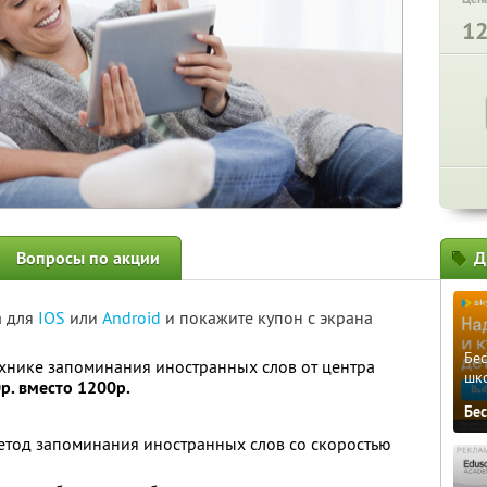
1
Вопросы по акции
Д
а для
IOS
или
Android
и покажите купон с экрана
Бе
хнике запоминания иностранных слов от центра
шк
р. вместо 1200р.
Бе
етод запоминания иностранных слов со скоростью