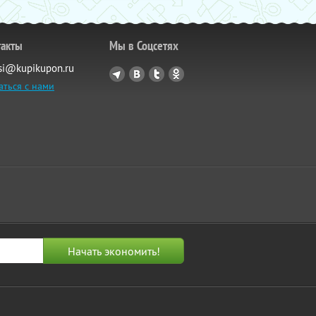
такты
Мы в Соцсетях
si@kupikupon.ru
аться с нами