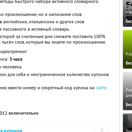
методы быстрого набора активного словарного
Ра
«Э
ько произношение, но и написание слов
 английских, итальянских и других слов
Бе
из пассивного в активный словарь
которой за считанные дни сможете поставить 100%
 тысяч слов, которые вы знаете по произношению
видеотренинг
Кур
нга:
3 часа
Бе
о человека
он для себя и неограниченное количество купонов
имо ввести номер и секретный код купона на
сайте
Ра
дне
Бе
2012 включительно
ся купоном
Люб