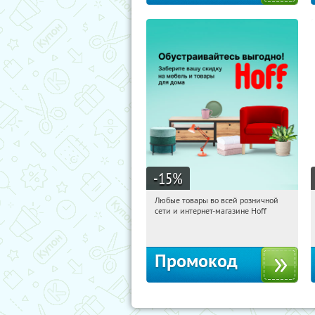
-15
%
Любые товары во всей розничной
06:50:52
Получили:
83
сети и интернет-магазине Hoff
Москва, 1-й Волоколамский проезд,
10с1
Промокод