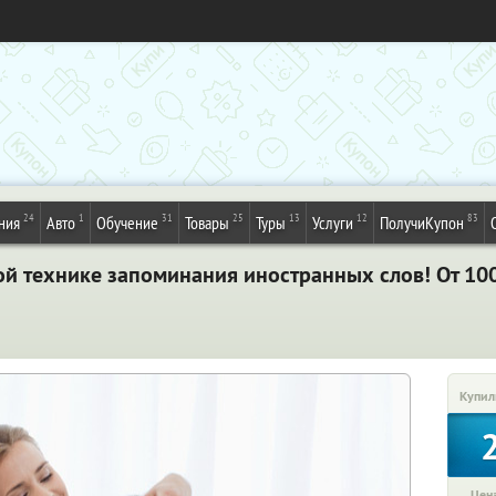
24
1
31
25
13
12
83
ния
Авто
Обучение
Товары
Туры
Услуги
ПолучиКупон
й технике запоминания иностранных слов! От 100 
Купил
Цена