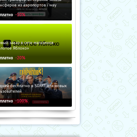
нсферов из аэропортов i'way
сплатно
-10%
вый заказ в сети магазинов
олотое Яблоко»
сплатно
-20%
дней бесплатно в START для новых
льзователей
сплатно
-100%