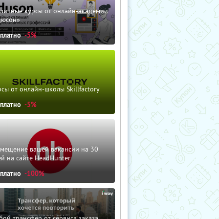
зличные курсы от онлайн-академии
дюсон»
сплатно
-5%
сы от онлайн-школы Skillfactory
сплатно
-5%
змещение вашей вакансии на 30
й на сайте HeadHunter
сплатно
-100%
ой трансфер от сервиса заказа