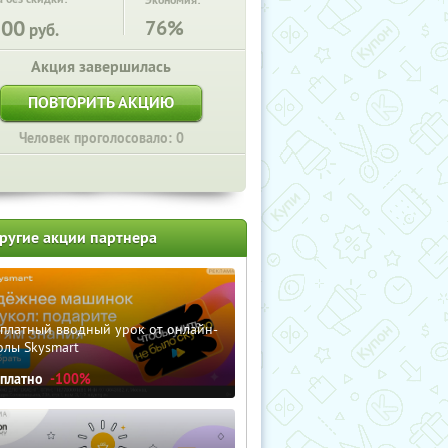
Экономия:
200
76%
руб.
Акция завершилась
ПОВТОРИТЬ АКЦИЮ
Человек проголосовало: 0
ругие акции партнера
сплатный вводный урок от онлайн-
олы Skysmart
сплатно
-100%