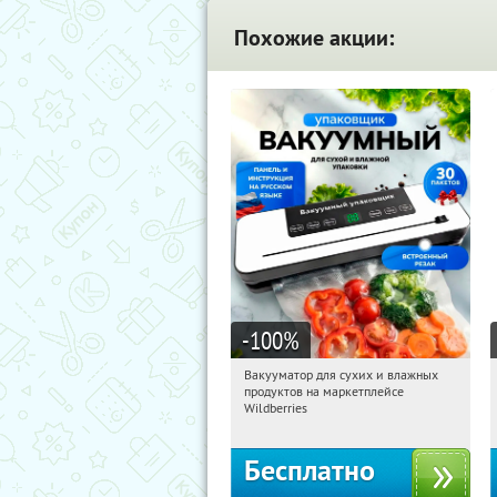
Похожие акции:
-100
%
Вакууматор для сухих и влажных
06:50:52
Получили:
180
продуктов на маркетплейсе
Россия
Wildberries
Бесплатно