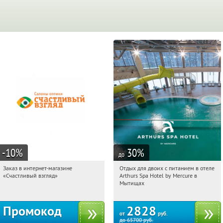
-10
%
30
%
до
Заказ в интернет-магазине
Отдых для двоих с питанием в отеле
06:50:52
Получи первым!
06:50:52
Купи первым!
«Счастливый взгляд»
Arthurs Spa Hotel by Mercure в
Россия
Московская обл., г. Мытищи, д.
Мытищах
Ларево, ул. Хвойная, стр. 26
Промокод
2828
от
руб.
до
65700
руб.