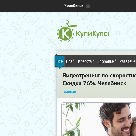
Челябинск
6
2
1
Все
Еда
Красота
Здоровье
Развлече
Видеотренинг по скоростно
Скидка 76%. Челябинск
Главная