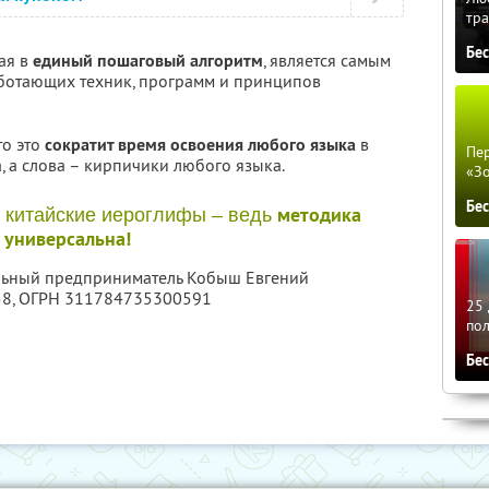
тра
Бе
ая в
единый пошаговый алгоритм
, является самым
ботающих техник, программ и принципов
то это
сократит время освоения любого языка
в
Пер
а, а слова – кирпичики любого языка.
«З
Бе
методика
 китайские иероглифы – ведь
универсальна!
альный предприниматель Кобыш Евгений
58
, ОГРН 311784735300591
25 
по
Бе