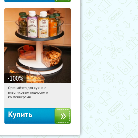
-100
%
Органайзер для кухни с
06:50:52
Получили:
312
пластиковым подносом и
Россия
контейнерами
Купить