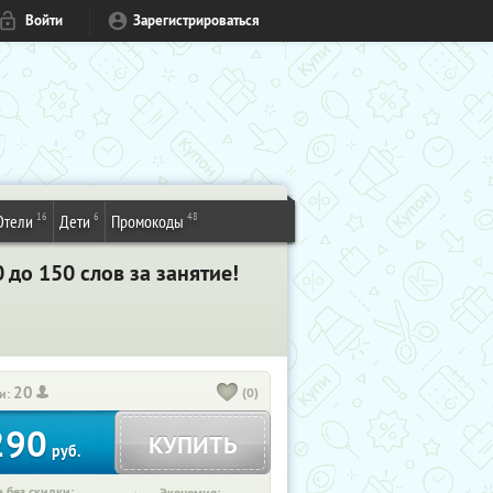
Войти
Зарегистрироваться
16
6
48
Отели
Дети
Промокоды
до 150 слов за занятие!
20
(0)
и:
290
КУПИТЬ
руб.
 без скидки: