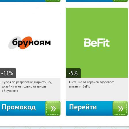
-11
%
-5
%
Курсы по разработке, маркетингу,
Питание от сервиса здорового
06:50:52
Получи первым!
06:50:52
Получи первым!
дизайну и не только от школы
питания BeFit
Россия
Россия
«Бруноям»
Промокод
Перейти