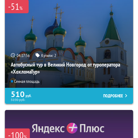
-51
%
04:17:55
Купили:
2
Автобусный тур в Великий Новгород от туроператора
«ХохломаТур»
Сенная площадь
510
ПОДРОБНЕЕ
руб.
5190
руб.
-100
%