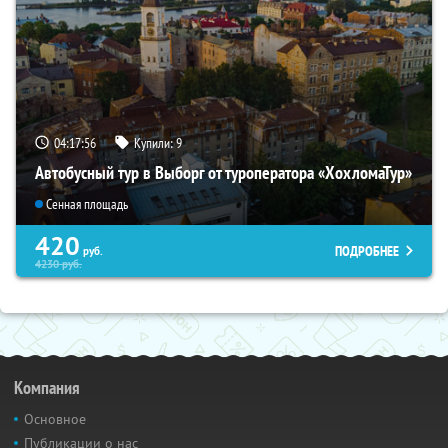
04:17:55
Купили:
9
Автобусный тур в Выборг от туроператора «ХохломаТур»
Сенная площадь
420
ПОДРОБНЕЕ
руб.
4230
руб.
Компания
Основное
Публикации о нас