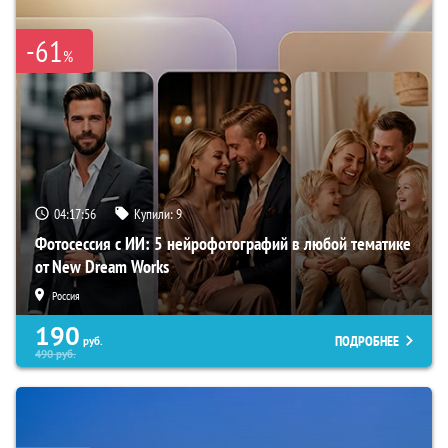
-61
%
04:17:55
Купили:
9
Фотосессия с ИИ: 5 нейрофотографий в любой тематике
от New Dream Works
Россия
190
ПОДРОБНЕЕ
руб.
490
руб.