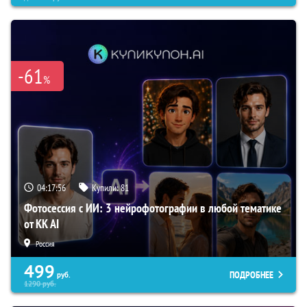
-61
%
04:17:55
Купили:
81
Фотосессия с ИИ: 3 нейрофотографии в любой тематике
от KK AI
Россия
499
ПОДРОБНЕЕ
руб.
1290
руб.