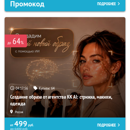
Промокод
ПОДРОБНЕЕ
64
%
до
04:17:55
Купили:
64
Создание образа от агентства KK AI: стрижка, макияж,
одежда
Россия
499
ПОДРОБНЕЕ
от
руб.
до
6400
руб.