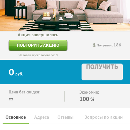
Акция завершилась
186
ПОВТОРИТЬ АКЦИЮ
Получили:
Человек проголосовало: 0
ПОЛУЧИТЬ
0
руб.
Цена без скидки:
Экономия:
∞
100
%
Основное
Адреса
Отзывы
Вопросы по акции