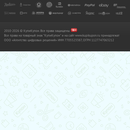
2010-2026 © КупиКупон. Все права защищены.
Все права на товарный знак "КупиКупон" и на сайт www.kupikupon.ru принадлежат
OOO «Агентство цифровых решений» ИНН 7705523387, ОГРН 1127747063212