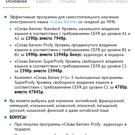
Основное
Адреса
Отзывы
Вопросы по акции
Эффективная программа для самостоятельного изучения
иностранного языка
«Слова бегом»
со скидкой до 90%:
«Слова Бегом» Standard. Уровень начального владения
языком в соответствии с требованиями CEFR до уровня А1 и
А2 за
1590р. вместо 7948р.
«Слова Бегом» Profy. Уровень продвинутого владения
языком в соответствии с требованиями CEFR до уровня B1 и
B2 за
1990р. вместо 11948р. Бонус:
аудиокурс в подарок.
«Слова Бегом» SuperProfy. Уровень свободного владения
языком в соответствии с требованиями CEFR до уровня C1
за
2390р. вместо 15948р.
Комплект «Слова Бегом 2+1». 3 полноценных программы
SuperProfy. Уровень свободного владения языком в
соответствии с требованиями CEFR до уровня C1 за
4780р.
вместо 47845р.
Вы можете выбрать для изучения: английский, французский,
немецкий, итальянский, испанский, японский, латышский,
русский, казахский, финский и даже китайский язык
БОНУСЫ:
При покупке программы «Слова Бегом» Profy - аудиокурс в
подарок