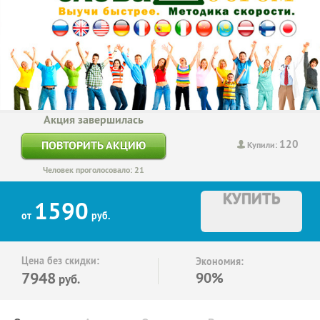
Акция завершилась
120
ПОВТОРИТЬ АКЦИЮ
Купили:
Человек проголосовало: 21
КУПИТЬ
1590
от
руб.
Цена без скидки:
Экономия:
7948
90%
руб.