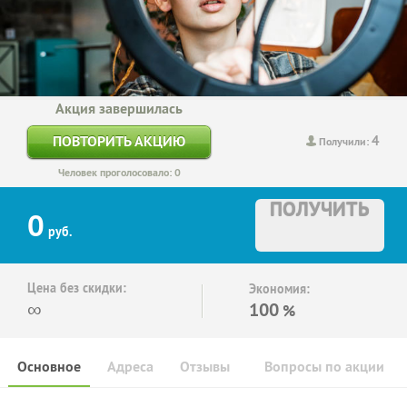
Акция завершилась
4
ПОВТОРИТЬ АКЦИЮ
Получили:
Человек проголосовало: 0
ПОЛУЧИТЬ
0
руб.
Цена без скидки:
Экономия:
∞
100
%
Основное
Адреса
Отзывы
Вопросы по акции