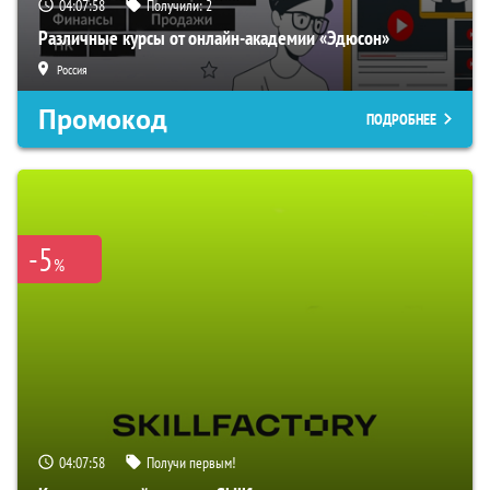
04:07:57
Получили:
2
Различные курсы от онлайн-академии «Эдюсон»
Россия
Промокод
ПОДРОБНЕЕ
-5
%
04:07:57
Получи первым!