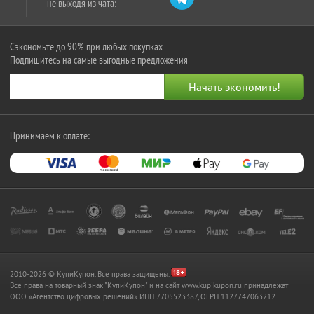
не выходя из чата:
Сэкономьте до 90% при любых покупках
Подпишитесь на самые выгодные предложения
Принимаем к оплате:
2010-2026 © КупиКупон. Все права защищены.
Все права на товарный знак "КупиКупон" и на сайт www.kupikupon.ru принадлежат
OOO «Агентство цифровых решений» ИНН 7705523387, ОГРН 1127747063212