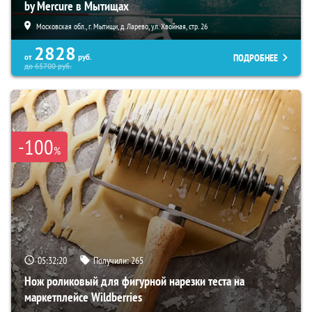
by Mercure в Мытищах
Московская обл., г. Мытищи, д. Ларево, ул. Хвойная, стр. 26
2828
ПОДРОБНЕЕ
от
руб.
до
65700
руб.
-100
%
05:32:19
Получили:
265
Нож роликовый для фигурной нарезки теста на
маркетплейсе Wildberries