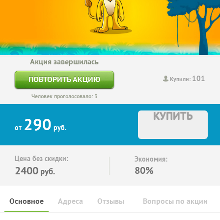
Акция завершилась
101
ПОВТОРИТЬ АКЦИЮ
Купили:
Человек проголосовало: 3
КУПИТЬ
290
от
руб.
Цена без скидки:
Экономия:
2400
80%
руб.
Основное
Адреса
Отзывы
Вопросы по акции