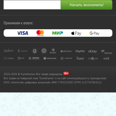
Принимаем к оплате:
2010-2026 © КупиКупон. Все права защищены.
Все права на товарный знак "КупиКупон" и на сайт www.kupikupon.ru принадлежат
OOO «Агентство цифровых решений» ИНН 7705523387, ОГРН 1127747063212