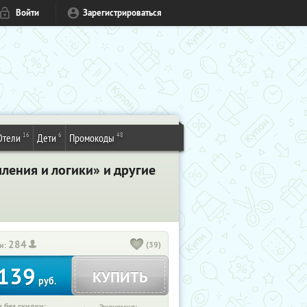
Войти
Зарегистрироваться
16
6
48
Отели
Дети
Промокоды
ления и логики» и другие
284
(39)
и:
139
КУПИТЬ
руб.
 без скидки: