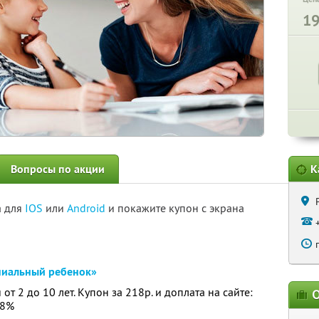
1
Вопросы по акции
К
а для
IOS
или
Android
и покажите купон с экрана
ниальный ребенок»
от 2 до 10 лет. Купон за 218р. и доплата на сайте:
О
78%