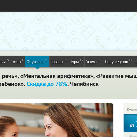
24
1
31
26
13
12
83
ния
Авто
Обучение
Товары
Туры
Услуги
ПолучиКупон
 речь», «Ментальная арифметика», «Развитие мыш
ребенок».
Скидка до 78%
. Челябинск
Купил
от
Цена