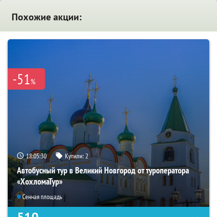
Похожие акции:
-51
%
18:05:28
Купили:
2
Автобусный тур в Великий Новгород от туроператора
«ХохломаТур»
Сенная площадь
510