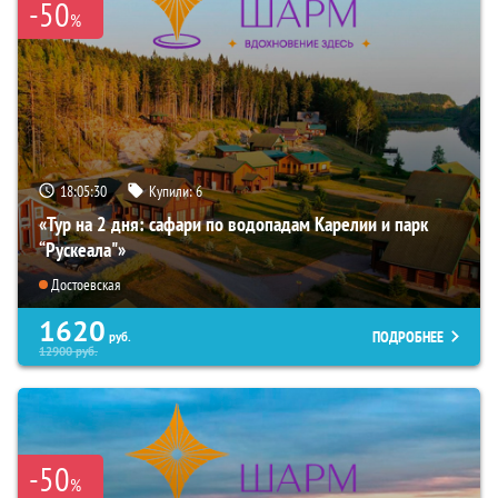
-50
%
18:05:28
Купили:
6
«Тур на 2 дня: сафари по водопадам Карелии и парк
“Рускеала"»
Достоевская
1620
ПОДРОБНЕЕ
руб.
12900
руб.
-50
%