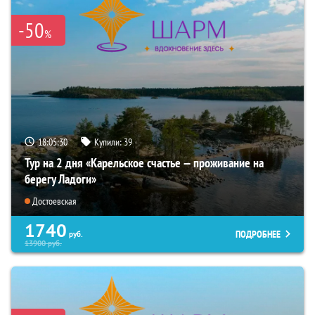
-50
%
18:05:28
Купили:
39
Тур на 2 дня «Карельское счастье — проживание на
берегу Ладоги»
Достоевская
1740
ПОДРОБНЕЕ
руб.
13900
руб.