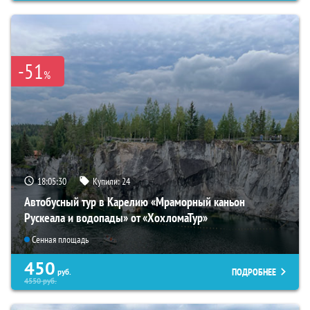
-51
%
18:05:28
Купили:
24
Автобусный тур в Карелию «Мраморный каньон
Рускеала и водопады» от «ХохломаТур»
Сенная площадь
450
ПОДРОБНЕЕ
руб.
4550
руб.