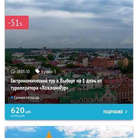
-51
%
18:05:28
Купили:
5
Гастрономический тур в Выборг на 1 день от
туроператора «ХохломаТур»
Сенная площадь
620
ПОДРОБНЕЕ
руб.
6290
руб.