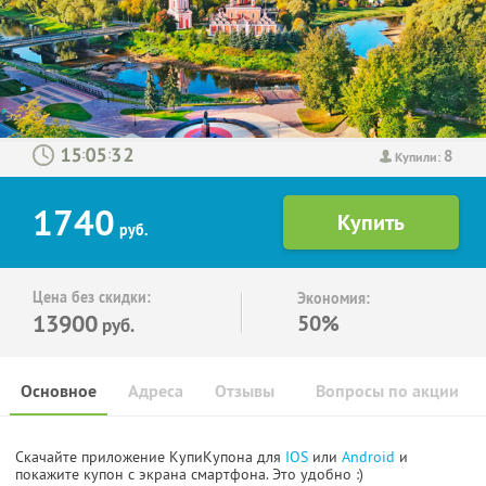
8
:
:
Купили:
1740
руб.
Цена без скидки:
Экономия:
13900
50%
руб.
Основное
Адреса
Отзывы
Вопросы по акции
Скачайте приложение КупиКупона для
IOS
или
Android
и
покажите купон с экрана смартфона. Это удобно :)