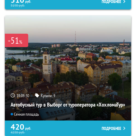
ПОДРОБНЕЕ
руб.
5190
руб.
-51
%
18:05:28
Купили:
9
Автобусный тур в Выборг от туроператора «ХохломаТур»
Сенная площадь
420
ПОДРОБНЕЕ
руб.
4230
руб.