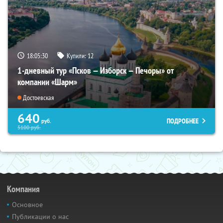
18:05:28
Купили:
12
1-дневный тур «Псков — Изборск — Печоры» от
компании «Шарм»
Достоевская
640
ПОДРОБНЕЕ
руб.
5100
руб.
Компания
Основное
Публикации о нас