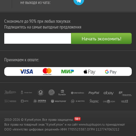
не выходя из чата:
Сэкономьте до 90% при любых покупках
Подпишитесь на самые выгодные предложения
Принимаем к оплате:
2010-2026 © КупиКупон. Все права защищены.
Все права на товарный знак "КупиКупон" и на сайт www.kupikupon.ru принадлежат
OOO «Агентство цифровых решений» ИНН 7705523387, ОГРН 1127747063212