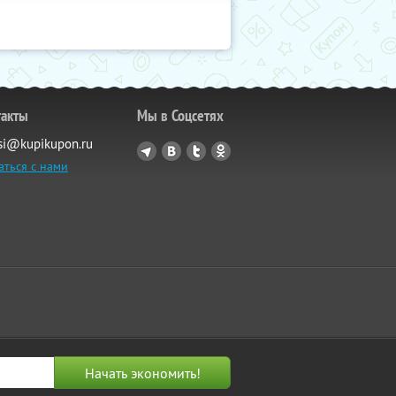
такты
Мы в Соцсетях
si@kupikupon.ru
аться с нами