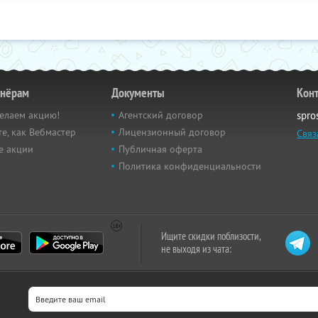
тнёрам
Документы
Кон
елаем акцию!
Агентский договор
spro
е, как Вебмастер
Лицензионный договор
Связ
е акции
Публичная оферта
Политика конфиденциальности
Ищите скидки поблизости,
не выходя из чата: