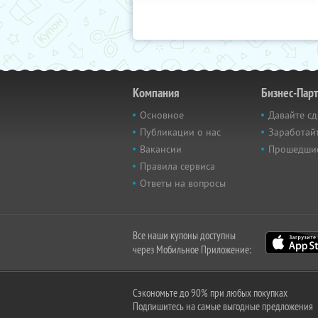
Компания
Бизнес-Пар
Основное
Давайте сд
Публикации о нас
Заработайт
Вакансии
Прошедши
Правила сервиса
Ответы на вопросы
Все наши купоны доступны
через Мобильное Приложение:
Сэкономьте до 90% при любых покупках
Подпишитесь на самые выгодные предложения