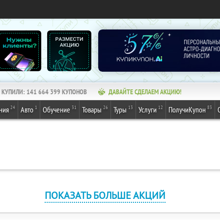
КУПИЛИ:
141 664 399
КУПОНОВ
ДАВАЙТЕ СДЕЛАЕМ АКЦИЮ!
24
1
31
26
13
12
83
ния
Авто
Обучение
Товары
Туры
Услуги
ПолучиКупон
ПОКАЗАТЬ БОЛЬШЕ АКЦИЙ