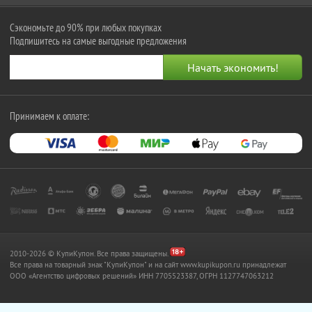
Сэкономьте до 90% при любых покупках
Подпишитесь на самые выгодные предложения
Принимаем к оплате:
2010-2026 © КупиКупон. Все права защищены.
Все права на товарный знак "КупиКупон" и на сайт www.kupikupon.ru принадлежат
OOO «Агентство цифровых решений» ИНН 7705523387, ОГРН 1127747063212