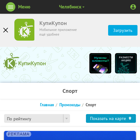
Меню
Челябинск
КупиКупон
Мобильное приложение
Загрузить
ещё удобнее
Спорт
Главная
Промокоды
Спорт
Показать на карте
По рейтингу