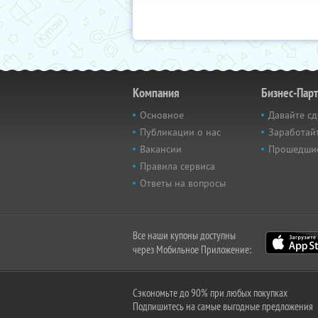
Компания
Бизнес-Пар
Основное
Давайте сд
Публикации о нас
Заработайт
Вакансии
Прошедши
Правила сервиса
Ответы на вопросы
Все наши купоны доступны
через Мобильное Приложение:
Сэкономьте до 90% при любых покупках
Подпишитесь на самые выгодные предложения