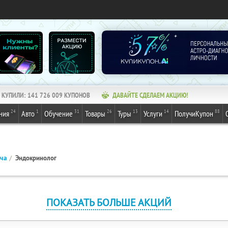
КУПИЛИ:
141 726 009
КУПОНОВ
ДАВАЙТЕ СДЕЛАЕМ АКЦИЮ!
24
1
31
26
13
14
88
ния
Авто
Обучение
Товары
Туры
Услуги
ПолучиКупон
ача
Эндокринолог
ПОКАЗАТЬ БОЛЬШЕ АКЦИЙ