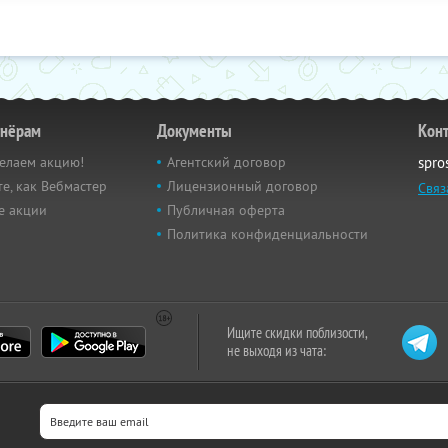
тнёрам
Документы
Кон
елаем акцию!
Агентский договор
spro
е, как Вебмастер
Лицензионный договор
Связ
е акции
Публичная оферта
Политика конфиденциальности
Ищите скидки поблизости,
не выходя из чата: