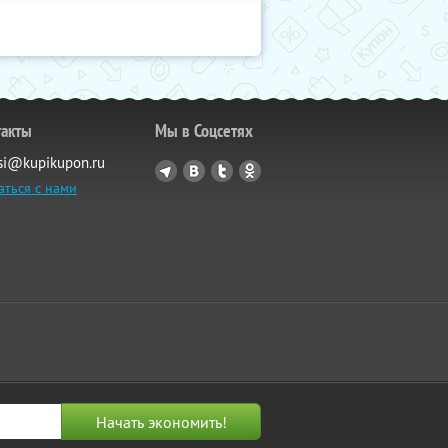
такты
Мы в Соцсетях
si@kupikupon.ru
аться с нами