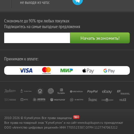
не выходя из чата:
Сэкономьте до 90% при любых покупках
Подпишитесь на самые выгодные предложения
Принимаем к оплате:
2010-2026 © КупиКупон. Все права защищены.
Все права на товарный знак "КупиКупон" и на сайт www.kupikupon.ru принадлежат
OOO «Агентство цифровых решений» ИНН 7705523387, ОГРН 1127747063212