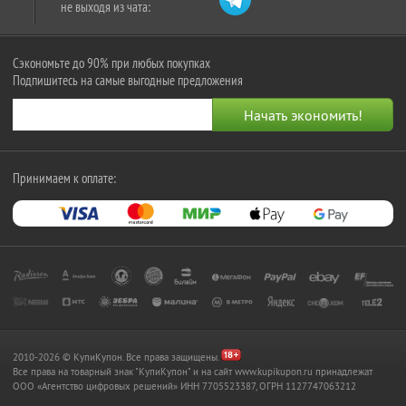
не выходя из чата:
Сэкономьте до 90% при любых покупках
Подпишитесь на самые выгодные предложения
Принимаем к оплате:
2010-2026 © КупиКупон. Все права защищены.
Все права на товарный знак "КупиКупон" и на сайт www.kupikupon.ru принадлежат
OOO «Агентство цифровых решений» ИНН 7705523387, ОГРН 1127747063212