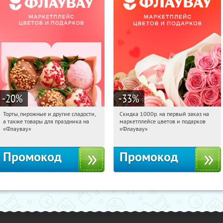
-20
%
-33
%
Торты, пирожные и другие сладости,
Скидка 1000р. на первый заказ на
08:50:16
Получили:
6
08:50:16
Получили:
18
а также товары для праздника на
маркетплейсе цветов и подарков
Россия
Россия
«Флаувау»
«Флаувау»
Промокод
Промокод