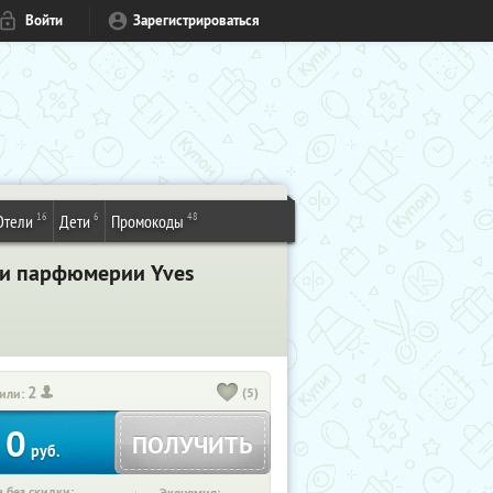
Войти
Зарегистрироваться
16
6
48
Отели
Дети
Промокоды
 и парфюмерии Yves
2
(5)
или:
0
ПОЛУЧИТЬ
руб.
 без скидки: