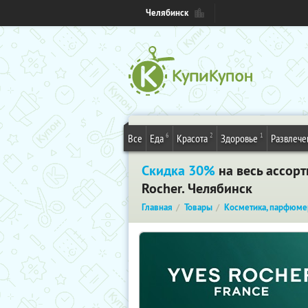
Челябинск
6
2
1
Все
Еда
Красота
Здоровье
Развлече
Скидка 30%
на весь ассор
Rocher. Челябинск
Главная
Товары
Косметика, парфюме