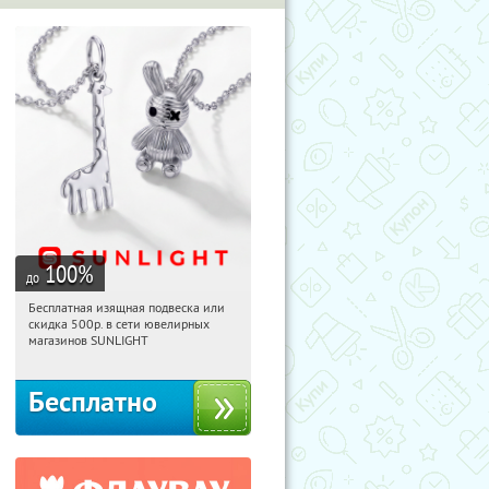
100
%
до
Бесплатная изящная подвеска или
08:50:16
Получили:
73
скидка 500р. в сети ювелирных
Россия
магазинов SUNLIGHT
Бесплатно