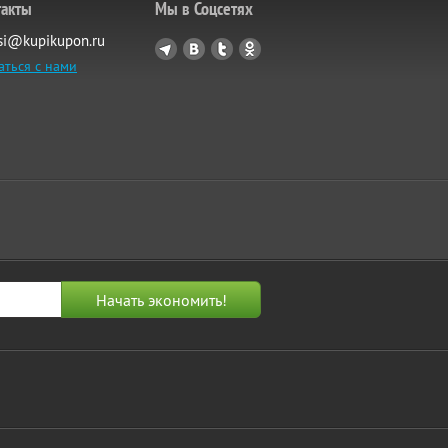
такты
Мы в Соцсетях
si@kupikupon.ru
аться с нами