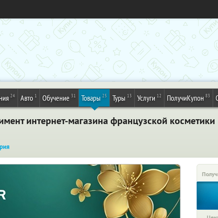
24
1
31
25
13
12
83
ния
Авто
Обучение
Товары
Туры
Услуги
ПолучиКупон
тимент интернет-магазина французской косметики
рия
Получ
Цена