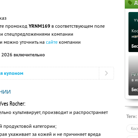
Д
каз
ите промокод
YRNM169
в соответствующем поле
Ко
ими спецпредложениями компании
ма
и можно уточнить на
сайте
компании
Бе
а 2026 включительно
ся купоном
На
в и
Бе
НИИ
ves Rocher:
ельно культивирует, производит и распространяет
Теги:
й продуктовой категории;
Кос
рая ухаживает за кожей и не причиняет вреда