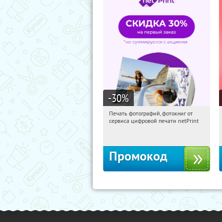
-30
%
Печать фотографий, фотокниг от
08:50:16
Получили:
4
сервиса цифровой печати netPrint
Россия
Промокод