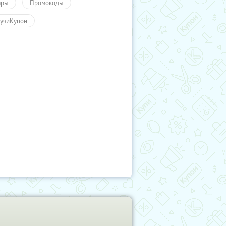
ары
Промокоды
учиКупон