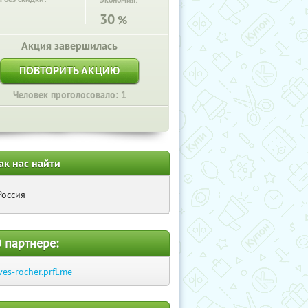
Экономия:
30
%
Акция завершилась
ПОВТОРИТЬ АКЦИЮ
Человек проголосовало: 1
ак нас найти
Россия
 партнере:
ves-rocher.prfl.me