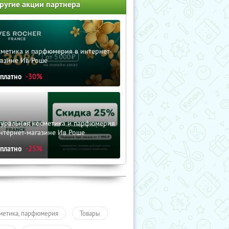
ругие акции партнера
сметика и парфюмерия в интернет-
газине Ив Роше
сплатно
-30%
туральная косметика и парфюмерия
нтернет-магазине Ив Роше
сплатно
-25%
метика, парфюмерия
Товары