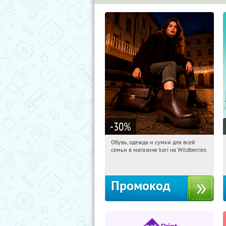
-30
%
Обувь, одежда и сумки для всей
08:50:16
Получили:
30
семьи в магазине kari на Wildberries
Россия
Промокод