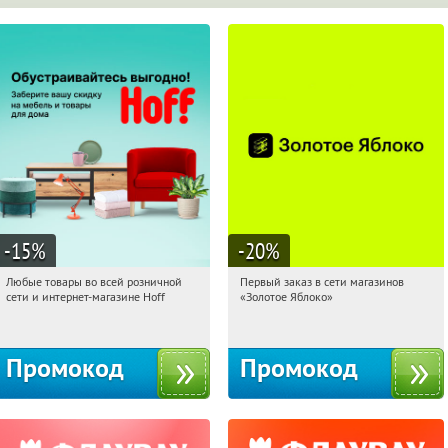
-15
%
-20
%
Любые товары во всей розничной
Первый заказ в сети магазинов
08:50:16
Получили:
83
08:50:16
Получи первым!
сети и интернет-магазине Hoff
«Золотое Яблоко»
Москва, 1-й Волоколамский проезд,
Россия
10с1
Промокод
Промокод