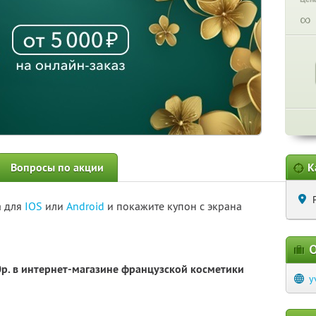
∞
Вопросы по акции
К
а для
IOS
или
Android
и покажите купон с экрана
О
0р. в интернет-магазине французской косметики
y