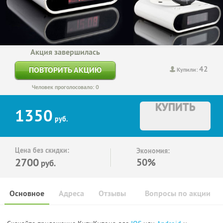
Акция завершилась
42
ПОВТОРИТЬ АКЦИЮ
Купили:
Человек проголосовало: 0
КУПИТЬ
1350
руб.
Цена без скидки:
Экономия:
2700
50%
руб.
Основное
Адреса
Отзывы
Вопросы по акции