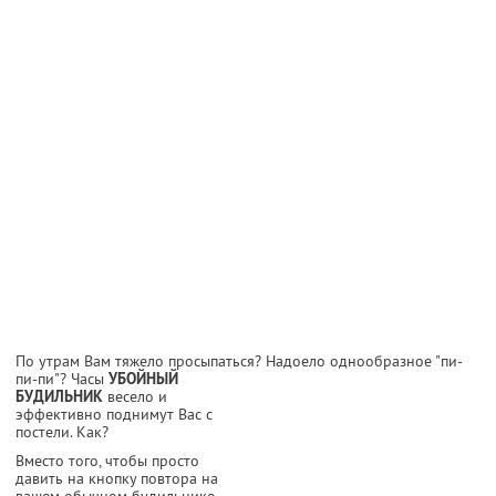
По утрам Вам тяжело просыпаться?
Надоело однообразное "пи-
пи-пи"? Часы
УБОЙНЫЙ
БУДИЛЬНИК
весело и
эффективно поднимут Вас с
постели. Как?
Вместо того, чтобы просто
давить на кнопку повтора на
вашем обычном будильнике,