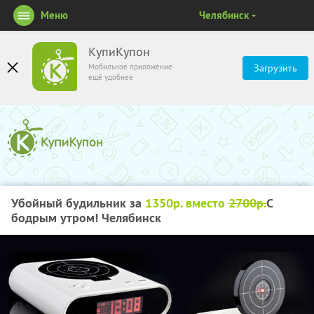
Меню
Челябинск
КупиКупон
Мобильное приложение
Загрузить
ещё удобнее
Убойный будильник за
1350р. вместо
2700р.
С
бодрым утром! Челябинск