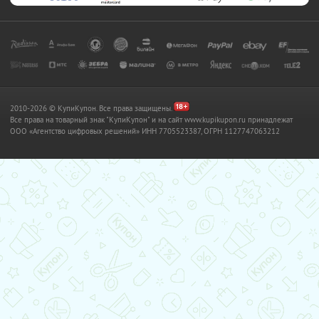
2010-2026 © КупиКупон. Все права защищены.
Все права на товарный знак "КупиКупон" и на сайт www.kupikupon.ru принадлежат
OOO «Агентство цифровых решений» ИНН 7705523387, ОГРН 1127747063212