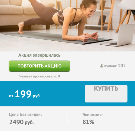
Акция завершилась
102
ПОВТОРИТЬ АКЦИЮ
Купили:
Человек проголосовало: 0
КУПИТЬ
199
от
руб.
Цена без скидки:
Экономия:
2490
81%
руб.