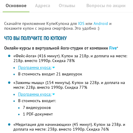
Основное
Адреса
Отзывы
Вопросы по акции
Скачайте приложение КупиКупона для
IOS
или
Android
и
покажите купон с экрана смартфона. Это удобно :)
ЧТО ВЫ ПОЛУЧИТЕ ПО КУПОНУ
Онлайн-курсы в виртуальной йога-студии от компании
Five
*
«Фейс-йога» (416 минут). Купон за 218р. и доплата на месте:
218р. вместо 1990р. Скидка 78%
Программа курса:
В стоимость входит 21 видеоурок
«Зажимы мышц» (154 минуты). Купон за 228р. и доплата на
месте: 228р. вместо 1990р. Скидка 77%
Программа курса:
В стоимость входит:
7 видеоуроков
1 PDF-документ
«Медитация для начинающих» (45 минут). Купон за 238р. и
доплата на месте: 238р. вместо 1990р. Скидка 76%