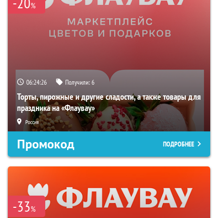
-20
%
06:24:25
Получили:
6
Торты, пирожные и другие сладости, а также товары для
праздника на «Флаувау»
Россия
Промокод
ПОДРОБНЕЕ
-33
%