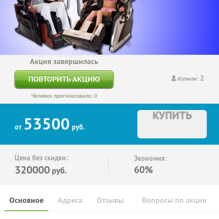
Акция завершилась
2
ПОВТОРИТЬ АКЦИЮ
Купили:
Человек проголосовало: 0
КУПИТЬ
53500
от
руб.
Цена без скидки:
Экономия:
320000
60%
руб.
Основное
Адреса
Отзывы
Вопросы по акции