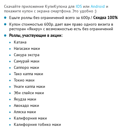
Скачайте приложение КупиКупона для
IOS
или
Android
и
покажите купон с экрана смартфона. Это удобно :)
Ешьте роллы без ограничений всего за 600р.!
Скидка 100%
Купон стоимостью 600р. дает вам право одного визита в
ресторан «Якиру» с возможностью есть без ограничений
Роллы, участвующие в акции:
Катана
Нагасаки маки
Сакура экстра
Самурай маки
Саппоро маки
Тако каппа маки
Токио маки
Унаги каппа маки
Эби спайси маки
Якудза маки
Авокадо маки
Аляска маки
Калифорния маки
Калифорния тобико маки