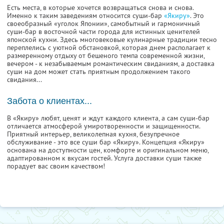
Есть места, в которые хочется возвращаться снова и снова.
Именно к таким заведениям относится суши-бар
«Якиру»
. Это
своеобразный «уголок Японии», самобытный и гармоничный
суши-бар в восточной части города для истинных ценителей
японской кухни. Здесь многовековые кулинарные традиции тесно
переплелись с уютной обстановкой, которая днем располагает к
размеренному отдыху от бешеного темпа современной жизни,
вечером - к незабываемым романтическим свиданиям, а доставка
суши на дом может стать приятным продолжением такого
свидания...
Забота о клиентах...
В «Якиру» любят, ценят и ждут каждого клиента, а сам суши-бар
отличается атмосферой умиротворенности и защищенности.
Приятный интерьер, великолепная кухня, безупречное
обслуживание - это все суши бар «Якиру». Концепция «Якиру»
основана на доступности цен, комфорте и оригинальном меню,
адаптированном к вкусам гостей. Услуга доставки суши также
порадует вас своим качеством!