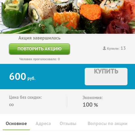
Акция завершилась
13
ПОВТОРИТЬ АКЦИЮ
Купили:
Человек проголосовало: 0
КУПИТЬ
600
руб.
Цена без скидки:
Экономия:
∞
100
%
Основное
Адреса
Отзывы
Вопросы по акции