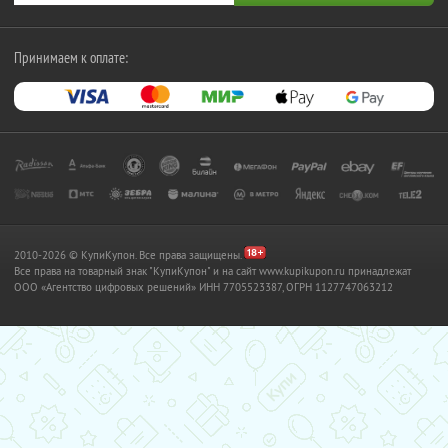
Принимаем к оплате:
2010-2026 © КупиКупон. Все права защищены.
Все права на товарный знак "КупиКупон" и на сайт www.kupikupon.ru принадлежат
OOO «Агентство цифровых решений» ИНН 7705523387, ОГРН 1127747063212