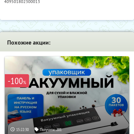
409501802300013
Похожие акции:
-100
%
15:22:28
Получили:
201