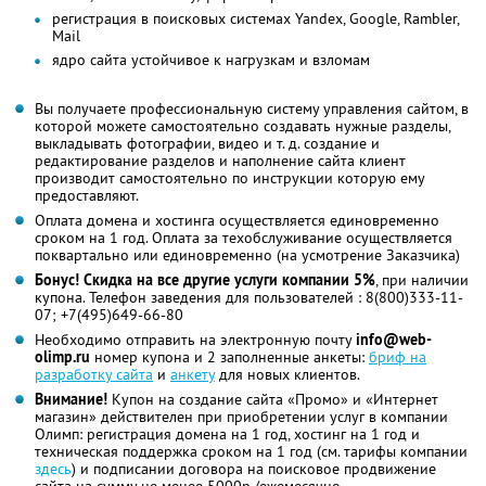
регистрация в поисковых системах Yandex, Google, Rambler,
Mail
ядро сайта устойчивое к нагрузкам и взломам
Вы получаете профессиональную систему управления сайтом, в
которой можете самостоятельно создавать нужные разделы,
выкладывать фотографии, видео и т. д. создание и
редактирование разделов и наполнение сайта клиент
производит самостоятельно по инструкции которую ему
предоставляют.
Оплата домена и хостинга осуществляется единовременно
сроком на 1 год. Оплата за техобслуживание осуществляется
поквартально или единовременно (на усмотрение Заказчика)
Бонус! Скидка на все другие услуги компании 5%
, при наличии
купона. Телефон заведения для пользователей : 8(800)333-11-
07; +7(495)649-66-80
Необходимо отправить на электронную почту
info@web-
olimp.ru
номер купона и 2 заполненные анкеты:
бриф на
разработку сайта
и
анкету
для новых клиентов.
Внимание!
Купон на создание сайта «Промо» и «Интернет
магазин» действителен при приобретении услуг в компании
Олимп: регистрация домена на 1 год, хостинг на 1 год и
техническая поддержка сроком на 1 год (см. тарифы компании
здесь
) и подписании договора на поисковое продвижение
сайта на сумму не менее 5000р./ежемесячно