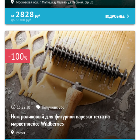
Московская обл., г. Мытищи, д. Ларево, ул. Хвойная, стр. 26
2828
ПОДРОБНЕЕ
от
руб.
до
65700
руб.
-100
%
15:22:28
Получили:
266
Нож роликовый для фигурной нарезки теста на
маркетплейсе Wildberries
Россия