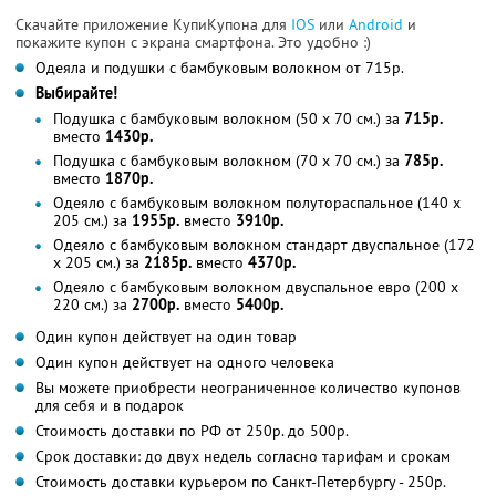
Скачайте приложение КупиКупона для
IOS
или
Android
и
покажите купон с экрана смартфона. Это удобно :)
Одеяла и подушки с бамбуковым волокном от 715р.
Выбирайте!
Подушка с бамбуковым волокном (50 х 70 см.) за
715р.
вместо
1430р.
Подушка с бамбуковым волокном (70 х 70 см.) за
785р.
вместо
1870р.
Одеяло с бамбуковым волокном полутораспальное (140 х
205 см.) за
1955р.
вместо
3910р.
Одеяло с бамбуковым волокном стандарт двуспальное (172
х 205 см.) за
2185р.
вместо
4370р.
Одеяло с бамбуковым волокном двуспальное евро (200 х
220 см.) за
2700р.
вместо
5400р.
Один купон действует на один товар
Один купон действует на одного человека
Вы можете приобрести неограниченное количество купонов
для себя и в подарок
Стоимость доставки по РФ от 250р. до 500р.
Срок доставки: до двух недель согласно тарифам и срокам
Стоимость доставки курьером по Санкт-Петербургу - 250р.