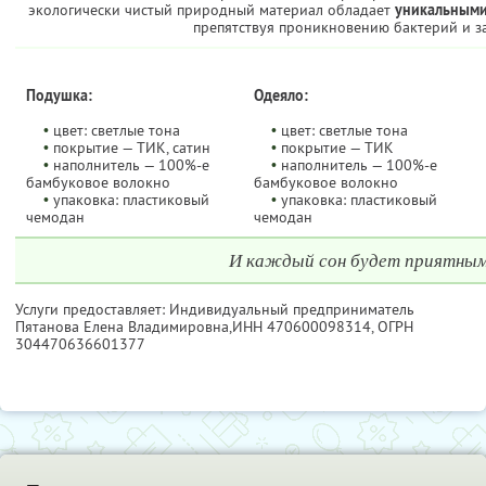
экологически чистый природный материал обладает
уникальными
препятствуя проникновению бактерий и з
Подушка:
Одеяло:
•
цвет: светлые тона
•
цвет: светлые тона
•
покрытие — ТИК, сатин
•
покрытие — ТИК
•
наполнитель — 100%-е
•
наполнитель — 100%-е
бамбуковое волокно
бамбуковое волокно
•
упаковка: пластиковый
•
упаковка: пластиковый
чемодан
чемодан
И каждый сон будет приятны
Услуги предоставляет: Индивидуальный предприниматель
Пятанова Елена Владимировна,
ИНН 470600098314
, ОГРН
304470636601377