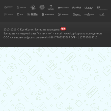
2010-2026 © КупиКупон. Все права защищены.
Все права на товарный знак "КупиКупон" и на сайт www.kupikupon.ru принадлежат
OOO «Агентство цифровых решений» ИНН 7705523387, ОГРН 1127747063212