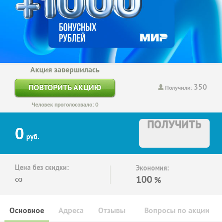
Акция завершилась
350
ПОВТОРИТЬ АКЦИЮ
Получили:
Человек проголосовало: 0
ПОЛУЧИТЬ
0
руб.
Цена без скидки:
Экономия:
∞
100
%
Основное
Адреса
Отзывы
Вопросы по акции