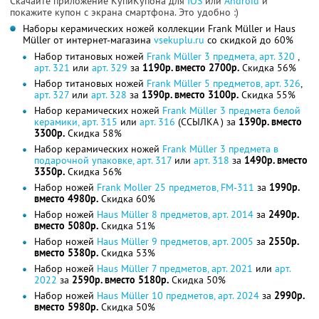
Скачайте приложение КупиКупона для
IOS
или
Android
и
покажите купон с экрана смартфона. Это удобно :)
Наборы керамических ножей коллекции Frank Müller и Haus
Müller от интернет-магазина
vsekuplu.ru
со скидкой до 60%
Набор титановых ножей
Frank Müller 3 предмета, арт. 320
,
арт. 321
или
арт. 329
за
1190р. вместо 2700р.
Скидка 56%
Набор титановых ножей
Frank Müller 5 предметов, арт. 326
,
арт. 327
или
арт. 328
за
1390р. вместо 3100р.
Скидка 55%
Набор керамических ножей
Frank Müller 3 предмета белой
керамики, арт. 315
или
арт. 316
(ССЫЛКА ) за
1390р. вместо
3300р.
Скидка 58%
Набор керамических ножей
Frank Müller 3 предмета в
подарочной упаковке, арт. 317
или
арт. 318
за
1490р. вместо
3350р.
Скидка 56%
Набор ножей
Frank Moller 25 предметов, FM-311
за
1990р.
вместо 4980р.
Скидка 60%
Набор ножей
Haus Müller 8 предметов, арт. 2014
за
2490р.
вместо 5080р.
Скидка 51%
Набор ножей
Haus Müller 9 предметов, арт. 2005
за
2550р.
вместо 5380р.
Скидка 53%
Набор ножей
Haus Müller 7 предметов, арт. 2021
или
арт.
2022
за
2590р. вместо 5180р.
Скидка 50%
Набор ножей
Haus Müller 10 предметов, арт. 2024
за
2990р.
вместо 5980р.
Скидка 50%