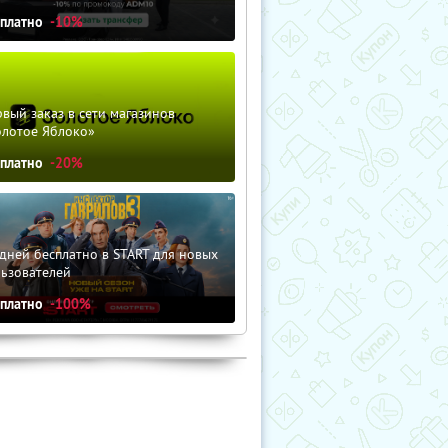
сплатно
-10%
вый заказ в сети магазинов
олотое Яблоко»
сплатно
-20%
дней бесплатно в START для новых
льзователей
сплатно
-100%