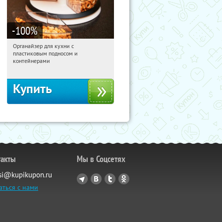
-100
%
Органайзер для кухни с
22:45:36
Получили:
312
пластиковым подносом и
Россия
контейнерами
Купить
такты
Мы в Соцсетях
si@kupikupon.ru
аться с нами