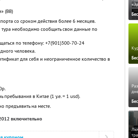
«Э
» (BB)
Бе
орта со сроком действия более 6 месяцев.
и тура необходимо сообщить свои данные по
щаться по телефону: +7(901)300-70-24
Кур
одного человека.
Бе
тификат для себя и неограниченное количество в
Ра
0р.
дне
ь пребывания в Китае (1 у.е. = 1 usd).
Бе
о предъявить на месте.
 2012 включительно
Люб
тра
ся купоном