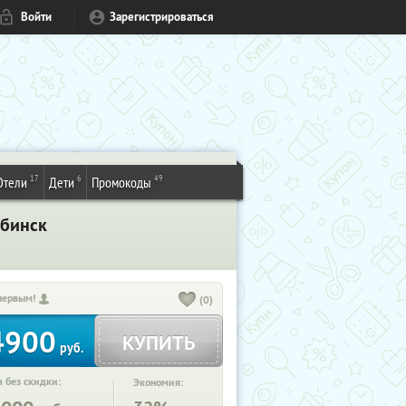
Войти
Зарегистрироваться
17
6
49
Отели
Дети
Промокоды
ябинск
первым!
(0)
4900
КУПИТЬ
руб.
 без скидки:
Экономия: