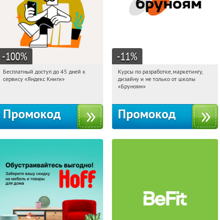
-100
%
-11
%
Бесплатный доступ до 45 дней к
Курсы по разработке, маркетингу,
22:45:36
Получи первым!
22:45:36
Получи первым!
сервису «Яндекс Книги»
дизайну и не только от школы
Россия
Россия
«Бруноям»
Промокод
Промокод