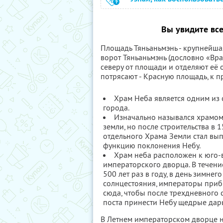
Вы увидите все
Площадь Тяньаньмэнь - крупнейшая
ворот Тяньаньмэнь (дословно «Вра
северу от площади и отделяют её 
потрясают - Красную площадь, к пр
Храм Неба является одним из
города.
Изначально назывался храмом
земли, но после строительства в 1
отдельного Храма Земли стал вы
функцию поклонения Небу.
Храм неба расположен к юго-в
императорского дворца. В течени
500 лет раз в году, в день зимнего
солнцестояния, императоры при
сюда, чтобы после трехдневного 
поста принести Небу щедрые дар
В Летнем императорском дворце 