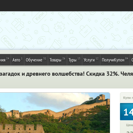
24
1
31
26
13
12
84
ния
Авто
Обучение
Товары
Туры
Услуги
ПолучиКупон
р загадок и древнего волшебства! Скидка 32%. Чел
Купи 
1
Цена