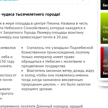
Бе
 чудеса тысячелетнего города!
 в мире площадь в центре Пекина. Названа в честь
Пер
та Небесного Спокойствия»), которые находятся к
«З
от Запретного Города. Размеру площади воистину
имеру, она превосходит почти в 20 раз.
Бе
 символов
Считалось, что у владыки Поднебесной
божественное происхождение, поэтому
 неба и
только император имеет право
530 году
обращаться к Небесам с молитвами о
25 
полнять
процветании государства.
по
Властитель заклинал ветер, дождь, жару
Бе
остоку от
и холод, чтобы они появлялись именно
е почти
тогда, когда назначено вековечным
природным циклом, — это было залогом
бывали
хорошего урожая.
строгого
ы.
непременно посетите Длинный коридор, идущий