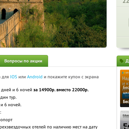
2
Вопросы по акции
Д
а для
IOS
или
Android
и покажите купон с экрана
Бе
 дней и 6 ночей
за 14900р. вместо 22000р.
шк
дин тур.
Бе
и 6 ночей.
:
ропорт
ехзвездочных отелей по наличию мест на дату
Ра