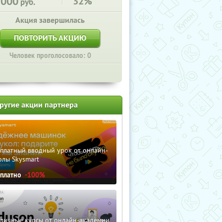
2000
32%
руб.
Акция завершилась
ПОВТОРИТЬ АКЦИЮ
Человек проголосовало: 0
ругие акции партнера
сплатный вводный урок от онлайн-
олы Skysmart
сплатно
-100%
зличные курсы от онлайн-академии