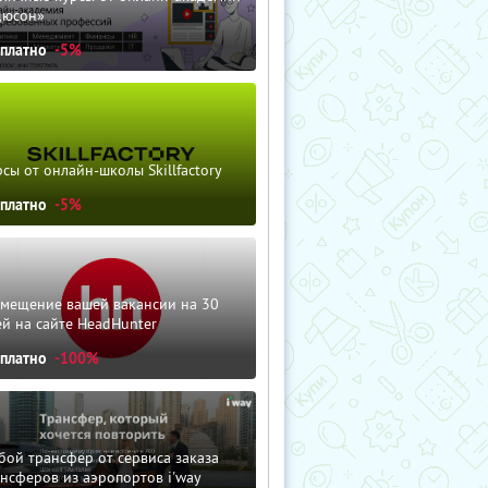
дюсон»
сплатно
-5%
сы от онлайн-школы Skillfactory
сплатно
-5%
змещение вашей вакансии на 30
й на сайте HeadHunter
сплатно
-100%
ой трансфер от сервиса заказа
нсферов из аэропортов i'way