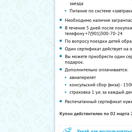
заезда
Питание по системе «завтраки
Необходимо наличие загранпасп
В течение 5 дней после покупк
телефону +7(901)300-70-24
По вопросу поездки детей обра
Один сертификат действует на 
Вы можете приобрести один сер
подарок.
Дополнительно оплачивается:
авиаперелет
консульский сбор (виза) - 150
страховка 1 у.е. за каждый ден
Распечатанный сертификат нужн
Купон действителен по 02 марта
Узнай, как воспользовать