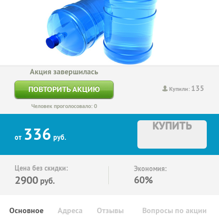
Акция завершилась
135
ПОВТОРИТЬ АКЦИЮ
Купили:
Человек проголосовало: 0
КУПИТЬ
336
от
руб.
Цена без скидки:
Экономия:
2900
60%
руб.
Основное
Адреса
Отзывы
Вопросы по акции