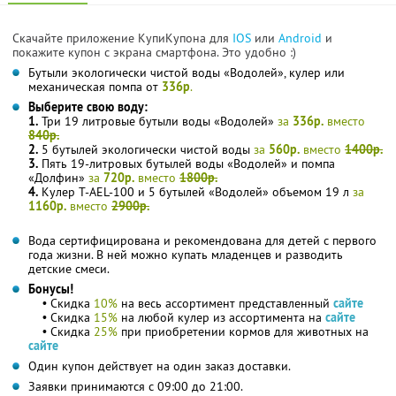
Скачайте приложение КупиКупона для
IOS
или
Android
и
покажите купон с экрана смартфона. Это удобно :)
Бутыли экологически чистой воды «Водолей», кулер или
механическая помпа от
336р
.
Выберите свою воду:
1.
Три 19 литровые бутыли воды «Водолей»
за
336р.
вместо
840р.
2.
5 бутылей экологически чистой воды
за
560р.
вместо
1400р.
3.
Пять 19-литровых бутылей воды «Водолей» и помпа
«Долфин»
за
720р.
вместо
1800р.
4.
Кулер T-AEL-100 и 5 бутылей «Водолей» объемом 19 л
за
1160р.
вместо
2900р.
Вода сертифицирована и рекомендована для детей с первого
года жизни. В ней можно купать младенцев и разводить
детские смеси.
Бонусы!
• Скидка
10%
на весь ассортимент представленный
сайте
• Скидка
15%
на любой кулер из ассортимента на
сайте
• Скидка
25%
при приобретении кормов для животных на
сайте
Один купон действует на один заказ доставки.
Заявки принимаются с 09:00 до 21:00.