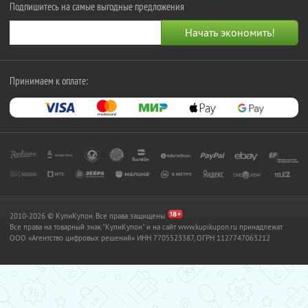
Подпишитесь на самые выгодные предложения
Принимаем к оплате:
2010-2026 © КупиКупон. Все права защищены.
Все права на товарный знак "КупиКупон" и на сайт www.kupikupon.ru принадлежат
OOO «Агентство цифровых решений» ИНН 7705523387, ОГРН 1127747063212