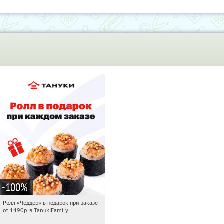
-100
%
Ролл «Чеддер» в подарок при заказе
21:40:13
Получили:
108
от 1490р. в TanukiFamily
Россия