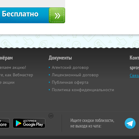
Бесплатно
тнёрам
Документы
Кон
елаем акцию!
Агентский договор
spro
е, как Вебмастер
Лицензионный договор
Связ
е акции
Публичная оферта
Политика конфиденциальности
Ищите скидки поблизости,
не выходя из чата: