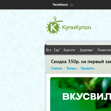
Челябинск
6
2
1
Все
Еда
Красота
Здоровье
Развлече
Скидка 350р. на первый за
Главная
Товары
Продукты