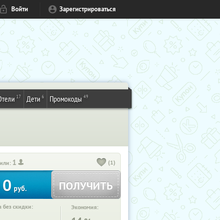
Войти
Зарегистрироваться
17
6
49
Отели
Дети
Промокоды
1
(1)
или:
0
ПОЛУЧИТЬ
руб.
 без скидки:
Экономия: