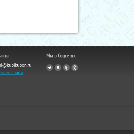
такты
Мы в Соцсетях
si@kupikupon.ru
аться с нами