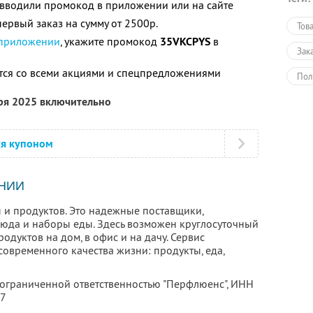
е вводили промокод в приложении или на сайте
ервый заказ на сумму от 2500р.
Тов
 приложении
, укажите промокод
35VKCPYS
в
Зак
тся со всеми акциями и спецпредложениями
Пол
бря 2025 включительно
ся купоном
НИИ
 и продуктов. Это надежные поставщики,
люда и наборы еды. Здесь возможен круглосуточный
родуктов на дом, в офис и на дачу. Сервис
овременного качества жизни: продукты, еда,
 ограниченной ответственностью "Перфлюенс",
ИНН
57