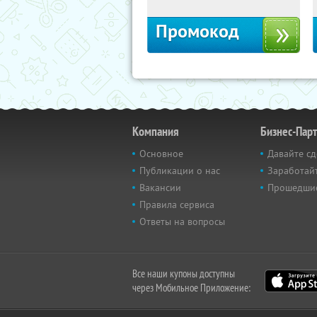
Промокод
Компания
Бизнес-Пар
Основное
Давайте сд
Публикации о нас
Заработайт
Вакансии
Прошедши
Правила сервиса
Ответы на вопросы
Все наши купоны доступны
через Мобильное Приложение: