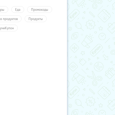
ары
Еда
Промокоды
аз продуктов
Продукты
учиКупон