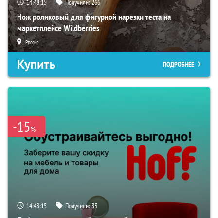
14:48:14
Получили:
266
Нож роликовый для фигурной нарезки теста на
маркетплейсе Wildberries
Россия
Купить
ПОДРОБНЕЕ
-15
%
14:48:14
Получили:
83