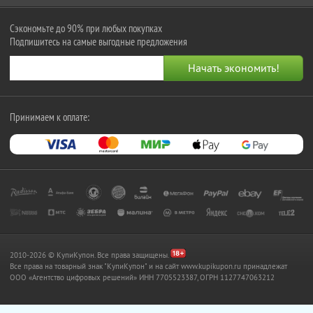
Сэкономьте до 90% при любых покупках
Подпишитесь на самые выгодные предложения
Принимаем к оплате:
2010-2026 © КупиКупон. Все права защищены.
Все права на товарный знак "КупиКупон" и на сайт www.kupikupon.ru принадлежат
OOO «Агентство цифровых решений» ИНН 7705523387, ОГРН 1127747063212