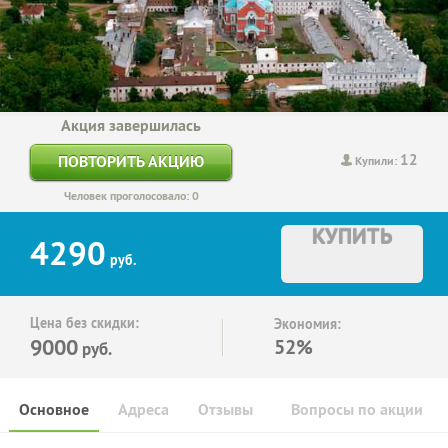
Акция завершилась
12
ПОВТОРИТЬ АКЦИЮ
Купили:
Человек проголосовало: 0
КУПИТЬ
4290
руб.
Цена без скидки:
Экономия:
9000
52%
руб.
Основное
Адреса
Отзывы
Вопросы по акции