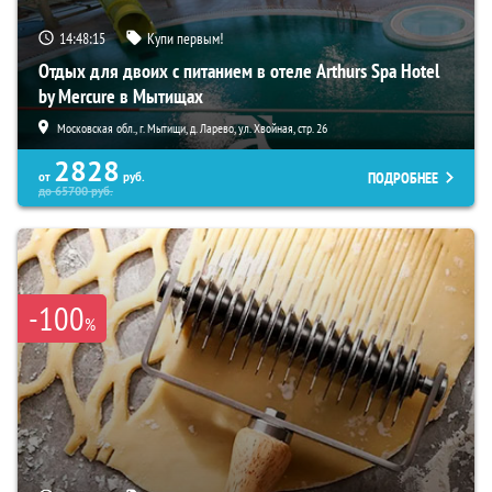
14:48:14
Купи первым!
Отдых для двоих с питанием в отеле Arthurs Spa Hotel
by Mercure в Мытищах
Московская обл., г. Мытищи, д. Ларево, ул. Хвойная, стр. 26
2828
ПОДРОБНЕЕ
от
руб.
до
65700
руб.
-100
%