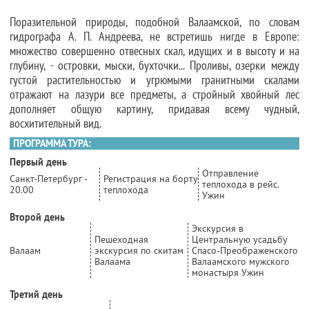
Поразительной природы, подобной Валаамской, по словам
гидрографа А. П. Андреева, не встретишь нигде в Европе:
множество совершенно отвесных скал, идущих и в высоту и на
глубину, - островки, мыски, бухточки... Проливы, озерки между
густой растительностью и угрюмыми гранитными скалами
отражают на лазури все предметы, а стройный хвойный лес
дополняет общую картину, придавая всему чудный,
восхитительный вид.
ПРОГРАММА ТУРА:
Первый день
Отправление
Санкт-Петербург -
Регистрация на борту
теплохода в рейс.
20.00
теплохода
Ужин
Второй день
Экскурсия в
Пешеходная
Центральную усадьбу
Валаам
экскурсия по скитам
Спасо-Преображенского
Валаама
Валаамского мужского
монастыря Ужин
Третий день