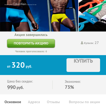
Акция завершилась
27
ПОВТОРИТЬ АКЦИЮ
Купили:
Человек проголосовало: 6
КУПИТЬ
320
от
руб.
Цена без скидки:
Экономия:
990
73%
руб.
Основное
Адреса
Отзывы
Вопросы по акции