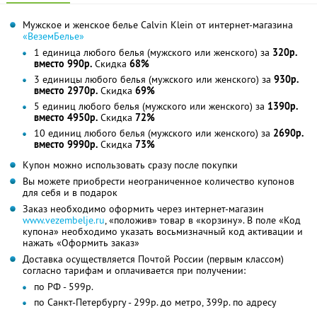
Мужское и женское белье Calvin Klein от интернет-магазина
«ВеземБелье»
1 единица любого белья (мужского или женского) за
320р.
вместо 990р.
Скидка
68%
3 единицы любого белья (мужского или женского) за
930р.
вместо 2970р.
Скидка
69%
5 единиц любого белья (мужского или женского) за
1390р.
вместо 4950р.
Скидка
72%
10 единиц любого белья (мужского или женского) за
2690р.
вместо 9990р.
Скидка
73%
Купон можно использовать сразу после покупки
Вы можете приобрести неограниченное количество купонов
для себя и в подарок
Заказ необходимо оформить через интернет-магазин
www.vezembelje.ru
, «положив» товар в «корзину». В поле «Код
купона» необходимо указать восьмизначный код активации и
нажать «Оформить заказ»
Доставка осуществляется Почтой России (первым классом)
согласно тарифам и оплачивается при получении:
по РФ - 599р.
по Санкт-Петербургу - 299р. до метро, 399р. по адресу