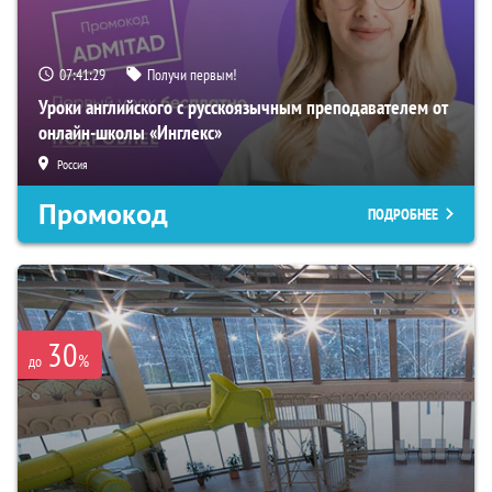
07:41:28
Получи первым!
Уроки английского с русскоязычным преподавателем от
онлайн-школы «Инглекс»
Россия
Промокод
ПОДРОБНЕЕ
30
%
до