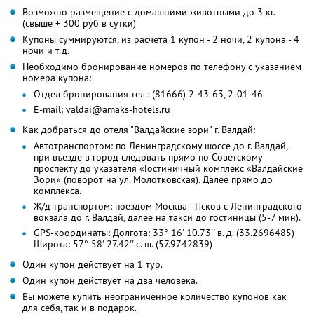
Возможно размещение с домашними животными до 3 кг.
(свыше + 300 руб в сутки)
Купоны суммируются, из расчета 1 купон - 2 ночи, 2 купона - 4
ночи и т.д.
Необходимо бронирование номеров по телефону с указанием
номера купона:
Отдел бронирования тел.: (81666) 2-43-63, 2-01-46
E-mail: valdai@amaks-hotels.ru
Как добраться до отеля "Валдайские зори" г. Валдай:
Автотранспортом: по Ленинградскому шоссе до г. Валдай,
при въезде в город следовать прямо по Советскому
проспекту до указателя «Гостиничный комплекс «Валдайские
Зори» (поворот на ул. Молотковская). Далее прямо до
комплекса.
Ж/д транспортом: поездом Москва - Псков с Ленинградского
вокзала до г. Валдай, далее на такси до гостиницы (5-7 мин).
GPS-координаты: Долгота: 33° 16' 10.73'' в. д. (33.2696485)
Широта: 57° 58' 27.42'' с. ш. (57.9742839)
Один купон действует на 1 тур.
Один купон действует на два человека.
Вы можете купить неограниченное количество купонов как
для себя, так и в подарок.