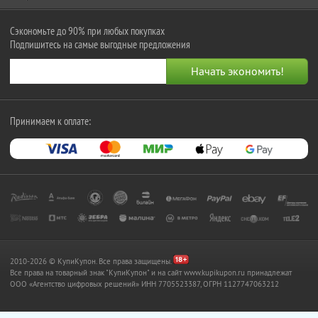
Сэкономьте до 90% при любых покупках
Подпишитесь на самые выгодные предложения
Принимаем к оплате:
2010-2026 © КупиКупон. Все права защищены.
Все права на товарный знак "КупиКупон" и на сайт www.kupikupon.ru принадлежат
OOO «Агентство цифровых решений» ИНН 7705523387, ОГРН 1127747063212