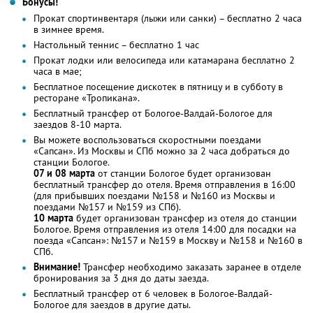
Бонусы!
Прокат спортинвентаря (лыжи или санки) – бесплатно 2 часа
в зимнее время.
Настольный теннис – бесплатно 1 час
Прокат лодки или велосипеда или катамарана бесплатно 2
часа в мае;
Бесплатное посещение дискотек в пятницу и в субботу в
ресторане «Тропикана».
Бесплатный трансфер от Бологое-Валдай-Бологое для
заездов 8-10 марта.
Вы можете воспользоваться скоростными поездами
«Сапсан». Из Москвы и СПб можно за 2 часа добраться до
станции Бологое.
07 и 08 марта
от станции Бологое будет организован
бесплатный трансфер до отеля. Время отправления в 16:00
(для прибывших поездами №158 и №160 из Москвы и
поездами №157 и №159 из СПб).
10 марта
будет организован трансфер из отеля до станции
Бологое. Время отправления из отеля 14:00 для посадки на
поезда «Сапсан»: №157 и №159 в Москву и №158 и №160 в
СПб.
Внимание!
Трансфер необходимо заказать заранее в отделе
бронирования за 3 дня до даты заезда.
Бесплатный трансфер от 6 человек в Бологое-Валдай-
Бологое для заездов в другие даты.