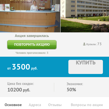
Акция завершилась
73
ПОВТОРИТЬ АКЦИЮ
Купили:
Человек проголосовало: 3
КУПИТЬ
3500
от
руб.
Цена без скидки:
Экономия:
10200
50%
руб.
Основное
Адреса
Отзывы
Вопросы по акции