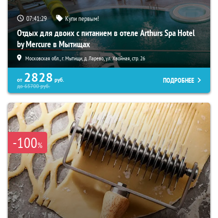
07:41:28
Купи первым!
Отдых для двоих с питанием в отеле Arthurs Spa Hotel
by Mercure в Мытищах
Московская обл., г. Мытищи, д. Ларево, ул. Хвойная, стр. 26
2828
ПОДРОБНЕЕ
от
руб.
до
65700
руб.
-100
%