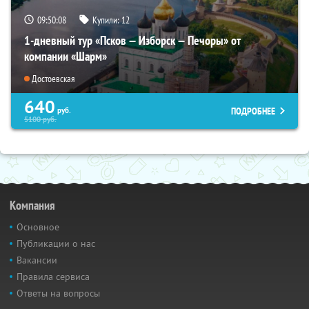
09:50:07
Купили:
12
1-дневный тур «Псков — Изборск — Печоры» от
компании «Шарм»
Достоевская
640
ПОДРОБНЕЕ
руб.
5100
руб.
Компания
Основное
Публикации о нас
Вакансии
Правила сервиса
Ответы на вопросы