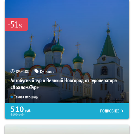
-51
%
09:50:07
Купили:
2
Автобусный тур в Великий Новгород от туроператора
«ХохломаТур»
Сенная площадь
510
ПОДРОБНЕЕ
руб.
5190
руб.