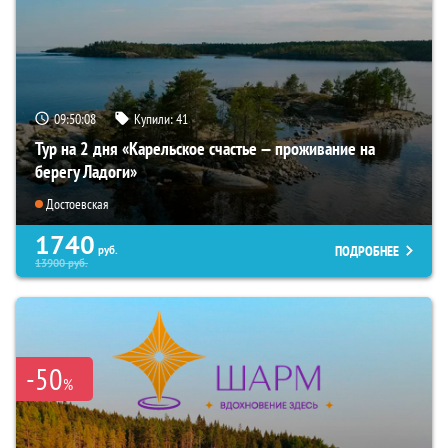
09:50:07
Купили:
41
Тур на 2 дня «Карельское счастье — проживание на
берегу Ладоги»
Достоевская
1740
ПОДРОБНЕЕ
руб.
13900
руб.
-50
%