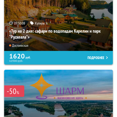
09:50:07
Купили:
6
«Тур на 2 дня: сафари по водопадам Карелии и парк
“Рускеала"»
Достоевская
1620
ПОДРОБНЕЕ
руб.
12900
руб.
-50
%