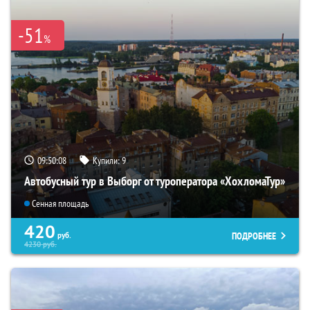
-51
%
09:50:07
Купили:
9
Автобусный тур в Выборг от туроператора «ХохломаТур»
Сенная площадь
420
ПОДРОБНЕЕ
руб.
4230
руб.