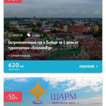
09:50:07
Купили:
5
Гастрономический тур в Выборг на 1 день от
туроператора «ХохломаТур»
Сенная площадь
620
ПОДРОБНЕЕ
руб.
6290
руб.
-50
%