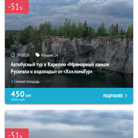
-51
%
09:50:07
Купили:
24
Автобусный тур в Карелию «Мраморный каньон
Рускеала и водопады» от «ХохломаТур»
Сенная площадь
450
ПОДРОБНЕЕ
руб.
4550
руб.
-51
%