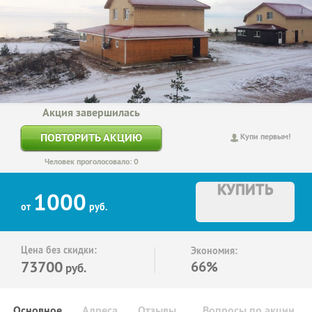
Акция завершилась
ПОВТОРИТЬ АКЦИЮ
Купи первым!
Человек проголосовало: 0
КУПИТЬ
1000
от
руб.
Цена без скидки:
Экономия:
73700
66%
руб.
Основное
Адреса
Отзывы
Вопросы по акции