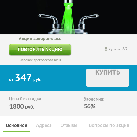
Акция завершилась
62
ПОВТОРИТЬ АКЦИЮ
Купили:
Человек проголосовало: 0
КУПИТЬ
347
от
руб.
Цена без скидки:
Экономия:
1800
56%
руб.
Основное
Адреса
Отзывы
Вопросы по акции