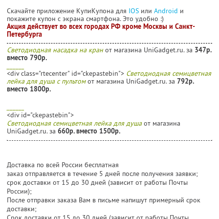
Скачайте приложение КупиКупона для
IOS
или
Android
и
покажите купон с экрана смартфона. Это удобно :)
Акция действует во всех городах РФ кроме Москвы и Санкт-
Петербурга
Светодиодная насадка на кран
от магазина UniGadget.ru. за
347р.
вместо 790р.
______
<div class="rtecenter" id="ckepastebin">
Светодиодная семицветная
лейка для душа с пультом
от магазина UniGadget.ru. за
792р.
вместо 1800р.
______
<div id="ckepastebin">
Светодиодная семицветная лейка для душа
от магазина
UniGadget.ru. за
660р. вместо 1500р.
Доставка по всей России бесплатная
заказ отправляется в течение 5 дней после получения заявки;
срок доставки от 15 до 30 дней (зависит от работы Почты
России);
После отправки заказа Вам в письме напишут примерный срок
доставки;
Cрок доставки от 15 до 30 дней (зависит от работы Почты