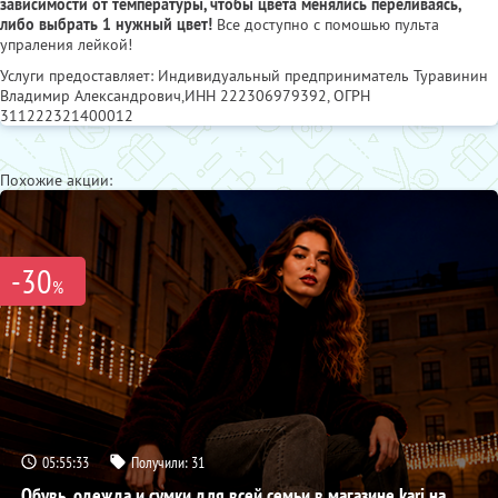
зависимости от температуры, чтобы цвета менялись переливаясь,
либо выбрать 1 нужный цвет!
Все доступно с помошью пульта
упраления лейкой!
Услуги предоставляет: Индивидуальный предприниматель Туравинин
Владимир Александрович,
ИНН 222306979392
, ОГРН
311222321400012
Похожие акции:
-30
%
05:55:32
Получили:
31
Обувь, одежда и сумки для всей семьи в магазине kari на