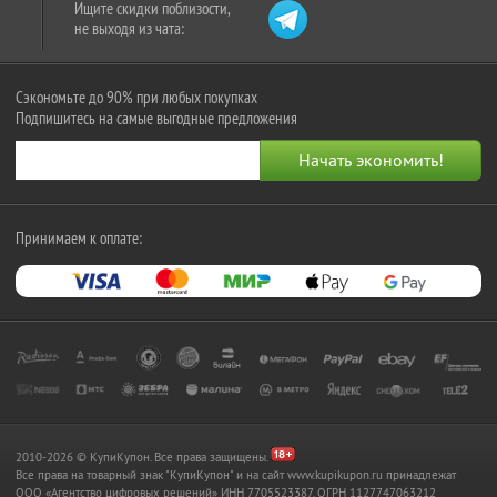
Ищите скидки поблизости,
не выходя из чата:
Сэкономьте до 90% при любых покупках
Подпишитесь на самые выгодные предложения
Принимаем к оплате:
2010-2026 © КупиКупон. Все права защищены.
Все права на товарный знак "КупиКупон" и на сайт www.kupikupon.ru принадлежат
OOO «Агентство цифровых решений» ИНН 7705523387, ОГРН 1127747063212