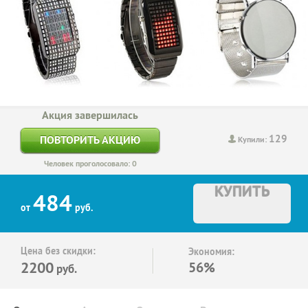
Акция завершилась
129
ПОВТОРИТЬ АКЦИЮ
Купили:
Человек проголосовало: 0
КУПИТЬ
484
от
руб.
Цена без скидки:
Экономия:
2200
56%
руб.