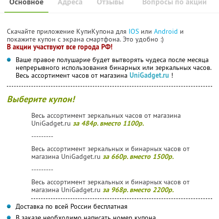
Основное
Адреса
Отзывы
Вопросы по акции
Скачайте приложение КупиКупона для
IOS
или
Android
и
покажите купон с экрана смартфона. Это удобно :)
В акции участвуют все города РФ!
Ваше правое полушарие будет вытворять чудеса после месяца
непрерывного использования бинарных или зеркальных часов.
Весь ассортимент часов от магазина
UniGadget.ru
!
Выберите купон!
Весь ассортимент зеркальных часов от магазина
UniGadget.ru
за 484р. вместо 1100р.
---------
Весь ассортимент зеркальных и бинарных часов от
магазина UniGadget.ru
за 660р. вместо 1500р.
---------
Весь ассортимент зеркальных и бинарных часов от
магазина UniGadget.ru
за 968р. вместо 2200р.
Доставка по всей России бесплатная
В заказе необходимо написать номер купона