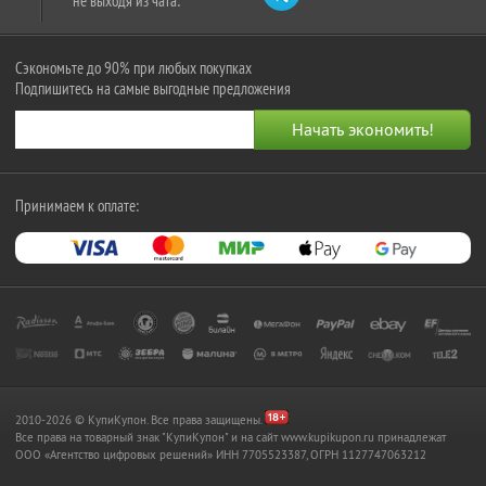
не выходя из чата:
Сэкономьте до 90% при любых покупках
Подпишитесь на самые выгодные предложения
Принимаем к оплате:
2010-2026 © КупиКупон. Все права защищены.
Все права на товарный знак "КупиКупон" и на сайт www.kupikupon.ru принадлежат
OOO «Агентство цифровых решений» ИНН 7705523387, ОГРН 1127747063212