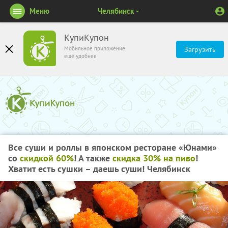
Меню
Челябинск
КупиКупон
Мобильное приложение
Загрузить
ещё удобнее
Все суши и роллы в японском ресторане «Юнами»
со
скидкой 60%
! А также
скидка 30% на пиво
!
Хватит есть сушки – даешь суши! Челябинск