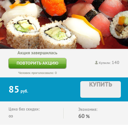
Акция завершилась
140
ПОВТОРИТЬ АКЦИЮ
Купили:
Человек проголосовало: 0
КУПИТЬ
85
руб.
Цена без скидки:
Экономия:
∞
60
%