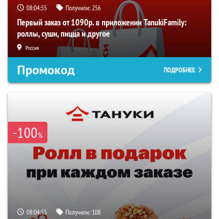
08:04:54
Получили:
256
Первый заказ от 1090р. в приложении TanukiFamily:
роллы, суши, пицца и другое
Россия
Промокод
ПОДРОБНЕЕ
-100
%
08:04:54
Получили:
108