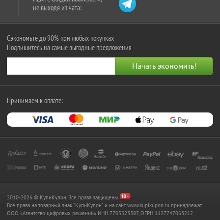
не выходя из чата:
Сэкономьте до 90% при любых покупках
Подпишитесь на самые выгодные предложения
Принимаем к оплате:
2010-2026 © КупиКупон. Все права защищены.
Все права на товарный знак "КупиКупон" и на сайт www.kupikupon.ru принадлежат
OOO «Агентство цифровых решений» ИНН 7705523387, ОГРН 1127747063212