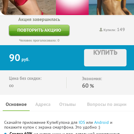
Акция завершилась
149
ПОВТОРИТЬ АКЦИЮ
Купили:
Человек проголосовало: 0
КУПИТЬ
90
руб.
Цена без скидки:
Экономия:
∞
60
%
Основное
Адреса
Отзывы
Вопросы по акции
Скачайте приложение КупиКупона для
IOS
или
Android
и
покажите купон с экрана смартфона. Это удобно :)
Cкидка 60%
на купальники и весь остальной ассортимент