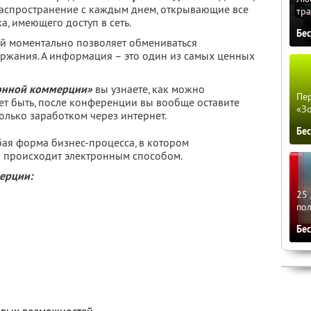
аспространение с каждым днем, открывающие все
тра
, имеющего доступ в сеть.
Бе
ый моментально позволяет обмениваться
ржания. А информация – это один из самых ценных
ронной коммерции»
вы узнаете, как можно
Пер
ет быть, после конференции вы вообще оставите
«З
олько заработком через интернет.
Бе
бая форма бизнес-процесса, в котором
и происходит электронным способом.
ерции:
25 
по
Бе