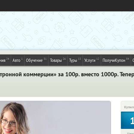
24
1
31
26
13
12
84
ния
Авто
Обучение
Товары
Туры
Услуги
ПолучиКупон
ктронной коммерции» за 100р. вместо 1000р. Тепе
Купил
Цена