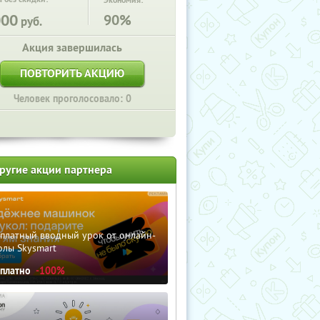
Экономия:
000
90%
руб.
Акция завершилась
ПОВТОРИТЬ АКЦИЮ
Человек проголосовало: 0
ругие акции партнера
сплатный вводный урок от онлайн-
олы Skysmart
сплатно
-100%