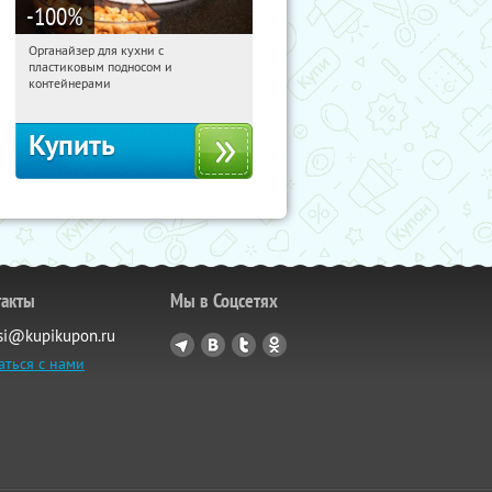
-100
%
Органайзер для кухни с
17:07:05
Получили:
312
пластиковым подносом и
Россия
контейнерами
Купить
такты
Мы в Соцсетях
si@kupikupon.ru
аться с нами