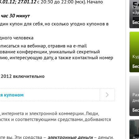
5.01.12; 27.01.12
с 20:30 до 22:00 (мск). Начало
Ра
«Э
 час 30 минут
Бе
дин купон для себя, но сколько угодно купонов в
дного человека
исаться на вебинар, отравив на e-mail
вание конференции, уникальный секретный
Кур
лию, интересующую дату, а также контактный номер
Бе
я 2012 включительно
ся купоном
Ра
дне
Бе
 интернета и электронной коммерции. Люди,
стях и соответствующими средствами, добиваются
ите вы. Эти средства –
электронные деньги
– деньги,
Люб