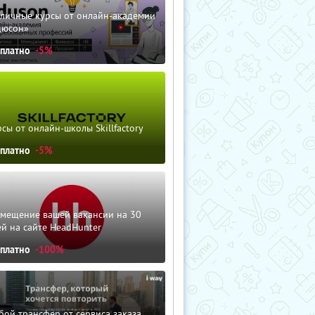
зличные курсы от онлайн-академии
дюсон»
сплатно
-5%
сы от онлайн-школы Skillfactory
сплатно
-5%
змещение вашей вакансии на 30
й на сайте HeadHunter
сплатно
-100%
ой трансфер от сервиса заказа