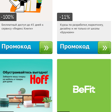
-100
%
-11
%
Бесплатный доступ до 45 дней к
Курсы по разработке, маркетингу,
17:07:05
Получи первым!
17:07:05
Получи первым!
сервису «Яндекс Книги»
дизайну и не только от школы
Россия
Россия
«Бруноям»
Промокод
Промокод