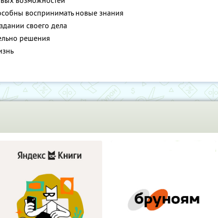
новых возможностей
пособны воспринимать новые знания
оздании своего дела
тельно решения
изнь