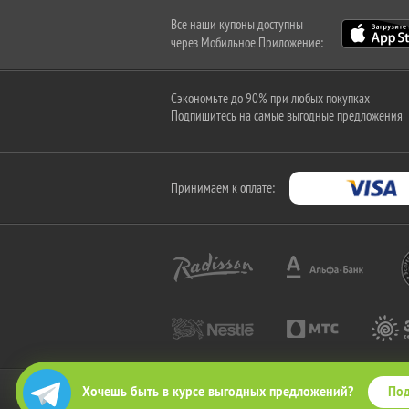
Все наши купоны доступны
через Мобильное Приложение:
Сэкономьте до 90% при любых покупках
Подпишитесь на самые выгодные предложения
Принимаем к оплате:
Под
Хочешь быть в курсе выгодных предложений?
2010-2026 © КупиКупон. Все права защищены.