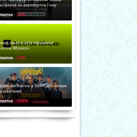
нсферов из аэропортов i'way
сплатно
-10%
вый заказ в сети магазинов
олотое Яблоко»
сплатно
-20%
дней бесплатно в START для новых
льзователей
сплатно
-100%