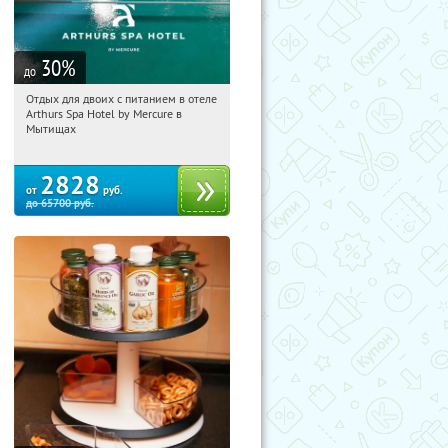
30
%
до
Отдых для двоих с питанием в отеле
17:07:05
Купи первым!
Arthurs Spa Hotel by Mercure в
Московская обл., г. Мытищи, д.
Мытищах
Ларево, ул. Хвойная, стр. 26
2828
от
руб.
до
65700
руб.