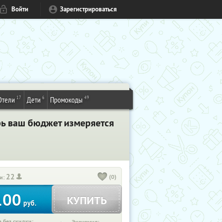
Войти
Зарегистрироваться
17
6
49
Отели
Дети
Промокоды
рь ваш бюджет измеряется
22
(0)
и:
100
КУПИТЬ
руб.
 без скидки: