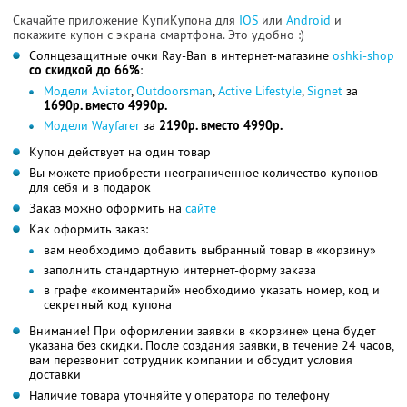
Скачайте приложение КупиКупона для
IOS
или
Android
и
покажите купон с экрана смартфона. Это удобно :)
Солнцезащитные очки Ray-Ban в интернет-магазине
oshki-shop
со скидкой до 66%
:
Модели Aviator
,
Outdoorsman
,
Active Lifestyle
,
Signet
за
1690р. вместо 4990р.
Модели Wayfarer
за
2190р. вместо 4990р.
Купон действует на один товар
Вы можете приобрести неограниченное количество купонов
для себя и в подарок
Заказ можно оформить на
сайте
Как оформить заказ:
вам необходимо добавить выбранный товар в «корзину»
заполнить стандартную интернет-форму заказа
в графе «комментарий» необходимо указать номер, код и
секретный код купона
Внимание! При оформлении заявки в «корзине» цена будет
указана без скидки. После создания заявки, в течение 24 часов,
вам перезвонит сотрудник компании и обсудит условия
доставки
Наличие товара уточняйте у оператора по телефону