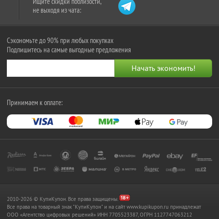
Ищите скидки поблизости,
не выходя из чата:
Сэкономьте до 90% при любых покупках
Подпишитесь на самые выгодные предложения
Принимаем к оплате:
2010-2026 © КупиКупон. Все права защищены.
Все права на товарный знак "КупиКупон" и на сайт www.kupikupon.ru принадлежат
OOO «Агентство цифровых решений» ИНН 7705523387, ОГРН 1127747063212