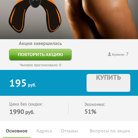
Акция завершилась
7
ПОВТОРИТЬ АКЦИЮ
Купили:
Человек проголосовало: 0
КУПИТЬ
195
руб.
Цена без скидки:
Экономия:
1990
51%
руб.
Основное
Адреса
Отзывы
Вопросы по акции