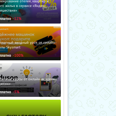
нирование отелей, квартир и
го жилья в сервисе «Яндекс
тешествия»
сплатно
-12%
сплатный вводный урок от онлайн-
олы Skysmart
сплатно
-100%
зличные курсы от онлайн-академии
дюсон»
сплатно
-5%