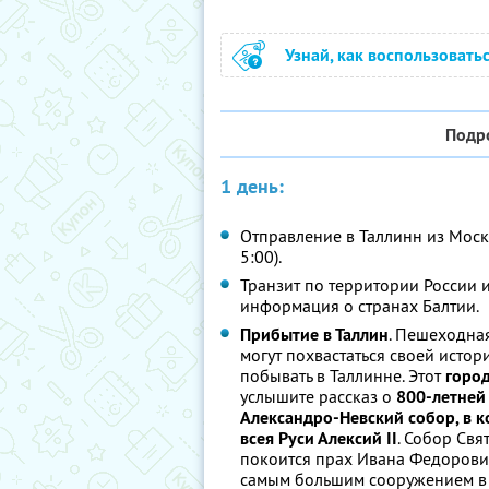
Узнай, как воспользовать
Подр
1 день:
Отправление в Таллинн из Москв
5:00).
Транзит по территории России и
информация о странах Балтии.
Прибытие в Таллин
. Пешеходная
могут похвастаться своей исто
побывать в Таллинне. Этот
горо
услышите рассказ о
800-летней
Александро-Невский собор, в 
всея Руси Алексий II
. Собор Свя
покоится прах Ивана Федорови
самым большим сооружением в