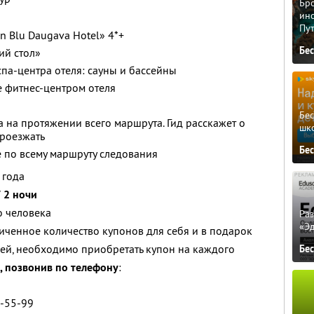
Бро
ино
Пу
n Blu Daugava Hotel» 4*+
Бе
ий стол»
па-центра отеля: сауны и бассейны
 фитнес-центром отеля
Бе
 на протяжении всего маршрута. Гид расскажет о
шк
проезжать
Бе
 по всему маршруту следования
 года
/ 2 ночи
о человека
Ра
«Э
ченное количество купонов для себя и в подарок
ей, необходимо приобретать купон на каждого
Бе
, позвонив по телефону
:
5-55-99