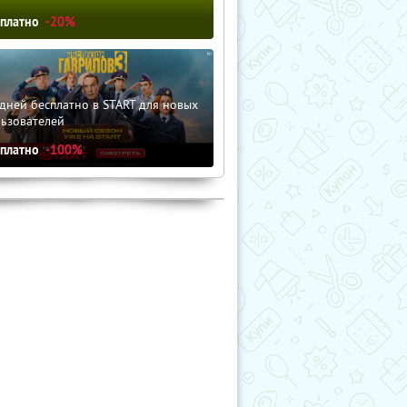
сплатно
-20%
дней бесплатно в START для новых
льзователей
сплатно
-100%