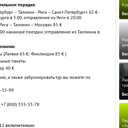
тельном порядке
:
Кур
рбург – Таллинн - Рига – Санкт-Петербург» 65 € -
Бе
рга в 5.00, отправление из Риги в 20.00
Рига – Таллинн – Москва» 85 €
00 накануне поездки, отправление из Таллинна в
Ра
дне
желанию
:
(Латвия 65 €; Финляндия 85 € )
Бе
льные пакеты
ер 40 €
ю, а также забронировать тур вы можете по
Люб
тра
5-55-99
Бе
 +7 (800) 333-33-78
Пер
012 включительно
«З