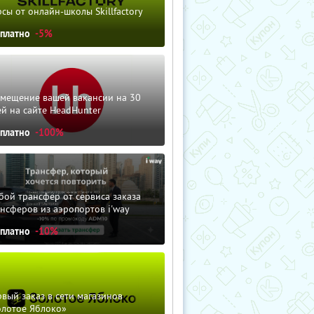
сы от онлайн-школы Skillfactory
сплатно
-5%
змещение вашей вакансии на 30
й на сайте HeadHunter
сплатно
-100%
ой трансфер от сервиса заказа
нсферов из аэропортов i'way
сплатно
-10%
вый заказ в сети магазинов
олотое Яблоко»