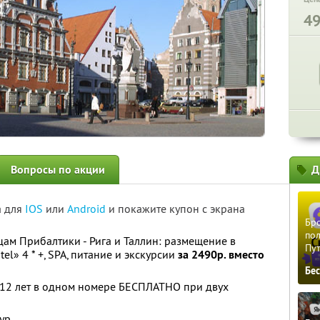
4
Вопросы по акции
Д
а для
IOS
или
Android
и покажите купон с экрана
Бро
пол
цам Прибалтики - Рига и Таллин: размещение в
Пу
el» 4 * +, SPA, питание и экскурсии
за 2490р. вместо
Бе
12 лет в одном номере БЕСПЛАТНО при двух
ур