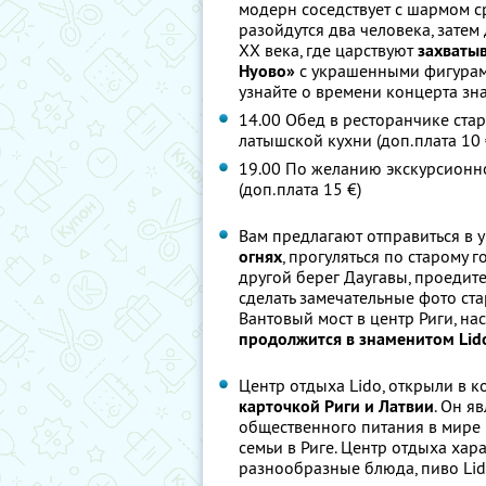
модерн соседствует с шармом с
разойдутся два человека, затем
XX века, где царствуют
захваты
Нуово»
с украшенными фигурами
узнайте о времени концерта зн
14.00 Обед в ресторанчике ста
латышской кухни (доп.плата 10 
19.00 По желанию экскурсионно
(доп.плата 15 €)
Вам предлагают отправиться в у
огнях
, прогуляться по старому г
другой берег Даугавы, проедит
сделать замечательные фото ста
Вантовый мост в центр Риги, на
продолжится в знаменитом Lid
Центр отдыха Lido, открыли в к
карточкой Риги и Латвии
. Он я
общественного питания в мире 
семьи в Риге. Центр отдыха ха
разнообразные блюда, пиво Lid