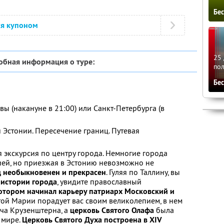
Бе
ся купоном
25 
обная информация о туре:
по
Бе
ы (накануне в 21:00) или Санкт-Петербурга (в
 Эстонии. Пересечение границ. Путевая
 экскурсия по центру города. Немногие города
рией, но приезжая в Эстонию невозможно не
д необыкновенен и прекрасен
. Гуляя по Таллину, вы
 истории города
, увидите православный
котором начинал карьеру патриарх Московский и
той Марии порадует вас своим великолепием, в нем
ча Крузенштерна, а
церковь Святого Олафа
была
 мире.
Церковь Святого Духа построена в XIV