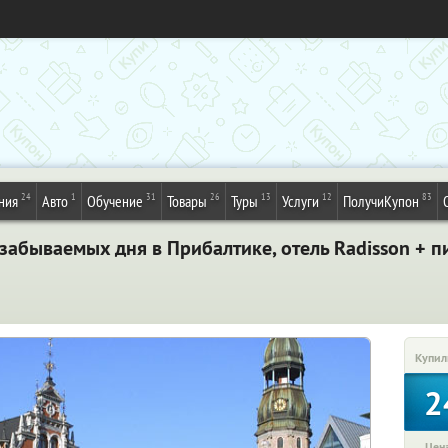
24
1
31
26
13
12
83
ния
Авто
Обучение
Товары
Туры
Услуги
ПолучиКупон
езабываемых дня в Прибалтике, отель Radisson + п
Купил
2
Цена