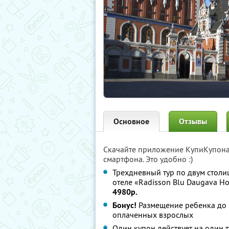
Основное
Отзывы
Скачайте приложение КупиКупон
смартфона. Это удобно :)
Трехдневный тур по двум столи
отеле «Radisson Blu Daugava Hot
4980р.
Бонус!
Размещение ребенка до 
оплаченных взрослых
Один купон действует на один т