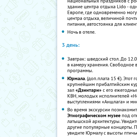
национальных праздников с ро
здание центра отдыха Lido - од
Европе, где одновременно могут
центра отдыха, величиной почти
питания, автостоянка для клиен
Ночь в отеле.
3 день:
Завтрак: шведский стол. До 12
в камеру хранения. Свободное 
программы.
Юрмала
. (доп.плата 15 €). Этот
крупнейшим прибалтийским кур
зал
«Дзинтари»
с его ежегодны
КВН, молодых исполнителей «Но
выступлениями «Аншлага» и мн
Во время экскурсии познакомите
Этнографическом музее
под от
латышской архитектуры. Увидит
другие популярные концерты. П
увидите Юрмалу с высоты птичье