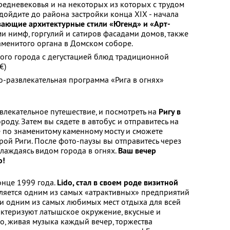
редневековья и на некоторых из которых с трудом
 дойдите до района застройки конца XIX - начала
вающие архитектурные стили «Югенд» и «Арт-
 нимф, горгулий и сатиров фасадами домов, также
аменитого органа в Домском соборе.
рого города с дегустацией блюд традиционной
€)
-развлекательная программа «Рига в огнях»
влекательное путешествие, и посмотреть на
Ригу в
ороду. Затем вы сядете в автобус и отправитесь на
е по знаменитому каменному мосту и сможете
рой Риги. После фото-паузы вы отправитесь через
слаждаясь видом города в огнях.
Ваш вечер
o!
онце 1999 года.
Lido, стал в своем роде визитной
вляется одним из самых «атрактивных» предприятий
и одним из самых любимых мест отдыха для всей
рактеризуют латышское окружение, вкусные и
o, живая музыка каждый вечер, торжества