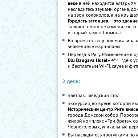
веке
,в ней находится алтарь XV
насладитесь звуками органа, д
на звон колоколов, а на крыша
Гордость эстонцев — это здани
Таллинн почти не изменился за
в старый замок Тоомнеа.
Во время посещения магазина м
знаменитые марципаны.
Переезд в Ригу. Размещение в о
Blu Daugava Hotel» 4*+
, где к 
и бесплатным Wi-Fi, сауна и фит
2 день:
Завтрак: шведский стол.
Экскурсия, во время которой вы
Исторический центр Риги внес
города Домской собор, Порохов
жилой комплекс «Три брата», соб
Черноголовых, уникальные дер
Вы насладитесь прогулками по 