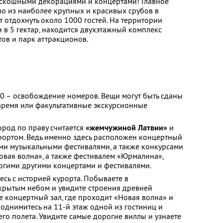
скошными декорациями и концертами! Главное
но из наиболее крупных и красивых срубов в
 отдохнуть около 1000 гостей. На территории
 в 5 гектар, находится двухэтажный комплекс
тов и парк аттракционов.
.00 – освобождение номеров. Вещи могут быть сданы
время или факультативные экскурсионные
 город по праву считается
«жемчужиной Латвии»
и
ортом. Ведь именно здесь расположен концертный
ми музыкальными фестивалями, а также конкурсами
вая волна», а также фестивалем «Юрмалина»,
огими другими концертами и фестивалями.
сь с историей курорта. Побываете в
крытым небом и увидите строения древней
е концертный зал, где проходит «Новая волна» и
однимитесь на 11-й этаж одной из гостиниц и
го полета. Увидите самые дорогие виллы и узнаете