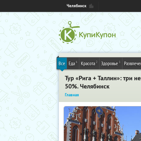
Челябинск
6
2
1
Все
Еда
Красота
Здоровье
Развлече
Тур «Рига + Таллин»: три н
50%. Челябинск
Главная