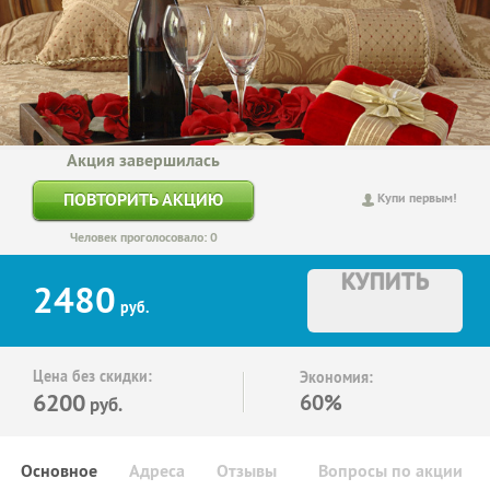
Акция завершилась
ПОВТОРИТЬ АКЦИЮ
Купи первым!
Человек проголосовало: 0
КУПИТЬ
2480
руб.
Цена без скидки:
Экономия:
6200
60%
руб.
Основное
Адреса
Отзывы
Вопросы по акции