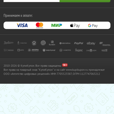
Принимаем к оплате:
2010-2026 © КупиКупон. Все права защищены.
Все права на товарный знак "КупиКупон" и на сайт www.kupikupon.ru принадлежат
OOO «Агентство цифровых решений» ИНН 7705523387, ОГРН 1127747063212