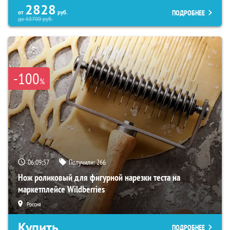
2828
ПОДРОБНЕЕ
от
руб.
до
65700
руб.
-100
%
06:09:56
Получили:
266
Нож роликовый для фигурной нарезки теста на
маркетплейсе Wildberries
Россия
Купить
ПОДРОБНЕЕ