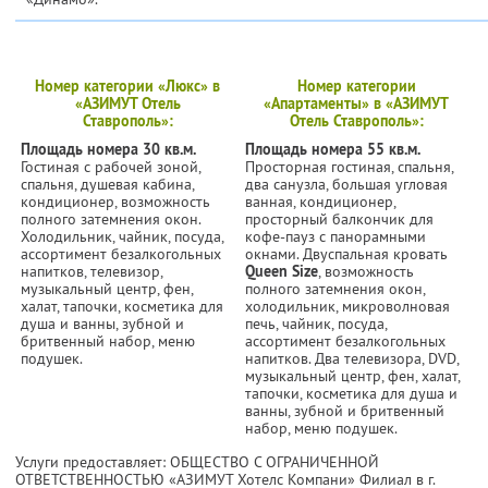
Номер категории «Люкс» в
Номер категории
«АЗИМУТ Отель
«Апартаменты» в «АЗИМУТ
Ставрополь»:
Отель Ставрополь»:
Площадь номера 30 кв.м.
Площадь номера 55 кв.м.
Гостиная с рабочей зоной,
Просторная гостиная, спальня,
спальня, душевая кабина,
два санузла, большая угловая
кондиционер, возможность
ванная, кондиционер,
полного затемнения окон.
просторный балкончик для
Холодильник, чайник, посуда,
кофе-пауз с панорамными
ассортимент безалкогольных
окнами. Двуспальная кровать
напитков, телевизор,
Queen Size
, возможность
музыкальный центр, фен,
полного затемнения окон,
халат, тапочки, косметика для
холодильник, микроволновая
душа и ванны, зубной и
печь, чайник, посуда,
бритвенный набор, меню
ассортимент безалкогольных
подушек.
напитков. Два телевизора, DVD,
музыкальный центр, фен, халат,
тапочки, косметика для душа и
ванны, зубной и бритвенный
набор, меню подушек.
Услуги предоставляет: ОБЩЕСТВО С ОГРАНИЧЕННОЙ
ОТВЕТСТВЕННОСТЬЮ «АЗИМУТ Хотелс Компани» Филиал в г.