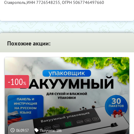
Ставрополь,
ИНН 7726548255
, ОГРН 5067746497660
Похожие акции:
-100
%
06:09:56
Получили:
186