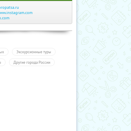
oropatsa.ru
ww.instagram.com
k.com
ых
Экскурсионные туры
ы
Другие города России