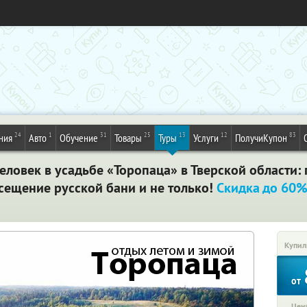
24
1
31
25
13
12
83
ния
Авто
Обучение
Товары
Туры
Услуги
ПолучиКупон
еловек в усадьбе «Торопаца» в Тверской области:
сещение русской бани и не только!
Скидка до 60
Купил
от
Цена