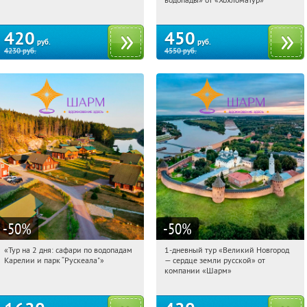
420
450
руб.
руб.
4230
руб.
4550
руб.
-50
%
-50
%
«Тур на 2 дня: сафари по водопадам
1-дневный тур «Великий Новгород
04:00:58
Купили:
6
04:00:58
Купили:
22
Карелии и парк “Рускеала"»
— сердце земли русской» от
Достоевская
Достоевская
компании «Шарм»