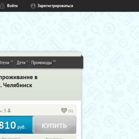
Войти
Зарегистрироваться
16
6
48
Отели
Дети
Промокоды
 проживание в
%
. Челябинск
5
(1)
и:
810
КУПИТЬ
руб.
 без скидки: