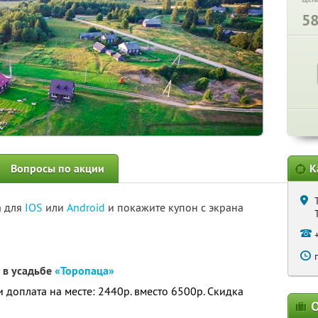
5
Вопросы по акции
К
а для
IOS
или
Android
и покажите купон с экрана
 в усадьбе
«Торопаца»
 и доплата на месте: 2440р. вместо 6500р. Скидка
О