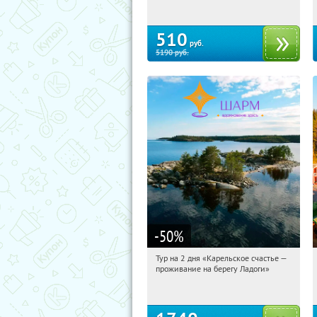
510
руб.
5190
руб.
-50
%
Тур на 2 дня «Карельское счастье —
04:00:58
Купили:
39
проживание на берегу Ладоги»
Достоевская