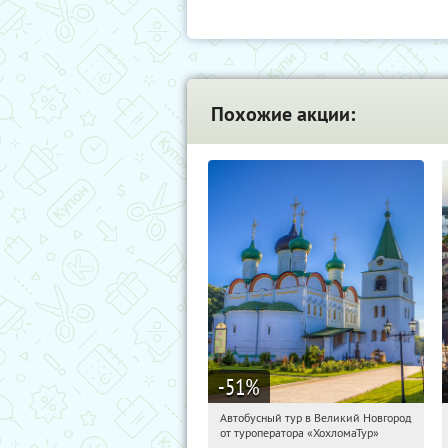
Похожие акции:
-51
%
Автобусный тур в Великий Новгород
04:00:58
Купили:
2
от туроператора «ХохломаТур»
Сенная площадь