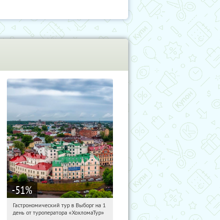
-51
%
Гастрономический тур в Выборг на 1
04:00:58
Купили:
5
день от туроператора «ХохломаТур»
Сенная площадь