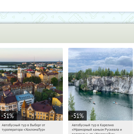
-51
%
-51
%
Автобусный тур в Выборг от
Автобусный тур в Карелию
04:00:58
Купили:
9
04:00:58
Купили:
24
туроператора «ХохломаТур»
«Мраморный каньон Рускеала и
Сенная площадь
Сенная площадь
водопады» от «ХохломаТур»