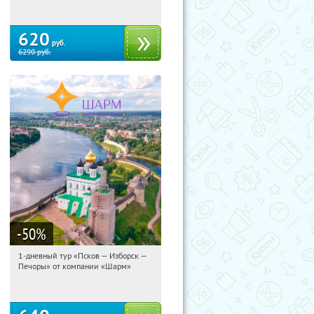
620
руб.
6290
руб.
-50
%
1-дневный тур «Псков — Изборск —
04:00:58
Купили:
12
Печоры» от компании «Шарм»
Достоевская